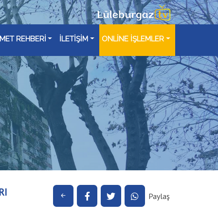
ZMET REHBERİ
İLETİŞİM
ONLİNE İŞLEMLER
RI
Paylaş