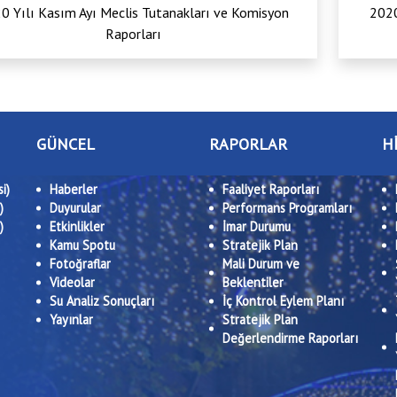
0 Yılı Kasım Ayı Meclis Tutanakları ve Komisyon
2020
Raporları
GÜNCEL
RAPORLAR
H
i)
Haberler
Faaliyet Raporları
)
Duyurular
Performans Programları
)
Etkinlikler
İmar Durumu
Kamu Spotu
Stratejik Plan
Fotoğraflar
Mali Durum ve
Videolar
Beklentiler
Su Analiz Sonuçları
İç Kontrol Eylem Planı
Yayınlar
Stratejik Plan
Değerlendirme Raporları