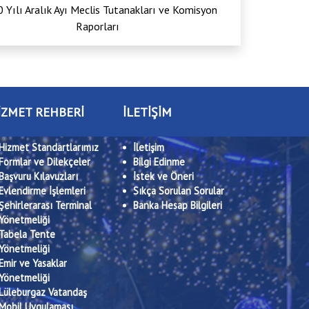
 Yılı Aralık Ayı Meclis Tutanakları ve Komisyon
Raporları
İZMET REHBERİ
İLETİŞİM
Hizmet Standartlarımız
İletişim
Formlar ve Dilekçeler
Bilgi Edinme
Başvuru Kılavuzları
İstek ve Öneri
Evlendirme İşlemleri
Sıkça Sorulan Sorular
Şehirlerarası Terminal
Banka Hesap Bilgileri
Yönetmeliği
Tabela Tente
Yönetmeliği
Emir ve Yasaklar
Yönetmeliği
Lüleburgaz Vatandaş
Mobil Uygulaması