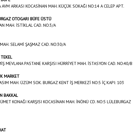
A AVM ARKASI KOCASİNAN MAH. KÜÇÜK SOKAĞI NO:14 A CELEP APT.
URGAZ OTOGARI BÜFE ÜSTÜ
N MAH. İSTİKLAL CAD. NO:3/A
 MAH. SELAMİ ŞAŞMAZ CAD. NO:30/A
 TEKEL
İŞ MEVLANA PASTANE KARŞISI HÜRRİYET MAH. İSTASYON CAD. NO:40/B
K MARKET
ASIM MAH. ÜZÜM SOK. BURGAZ KENT İŞ MERKEZİ NO:5 İÇ KAPI: 103
N BAKKAL
KÜMET KONAĞI KARŞISI KOCASİNAN MAH. İNÖNÜ CD. NO:5 LÜLEBURGAZ
HAT