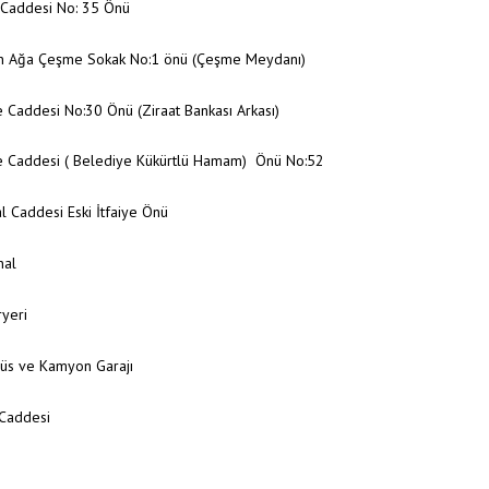
 Caddesi No: 35 Önü
n Ağa Çeşme Sokak No:1 önü (Çeşme Meydanı)
 Caddesi No:30 Önü (Ziraat Bankası Arkası)
e Caddesi ( Belediye Kükürtlü Hamam) Önü No:52
lal Caddesi Eski İtfaiye Önü
nal
yeri
büs ve Kamyon Garajı
 Caddesi