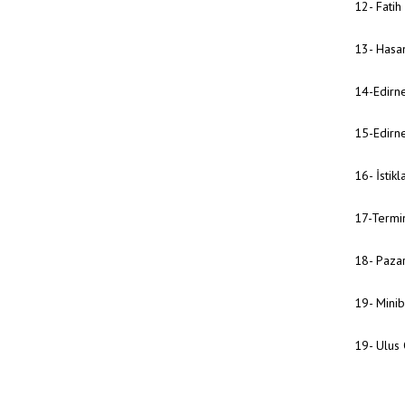
12- Fatih
13- Hasa
14-Edirne
15-Edirn
16- İstik
17-Termi
18- Pazar
19- Mini
19- Ulus