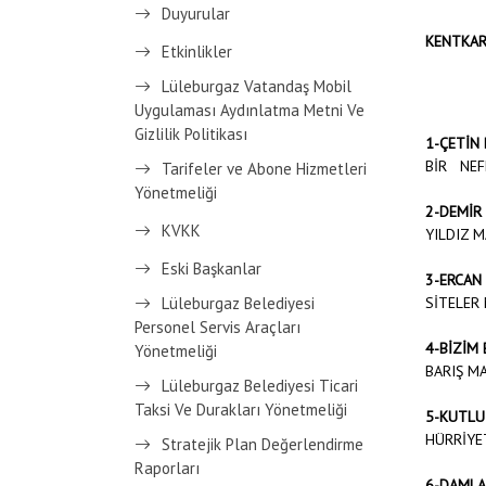
Duyurular
KENTKAR
Etkinlikler
Lüleburgaz Vatandaş Mobil
Uygulaması Aydınlatma Metni Ve
Gizlilik Politikası
1-ÇETİN
BİR NEF
Tarifeler ve Abone Hizmetleri
Yönetmeliği
2-DEMİR
KVKK
YILDIZ M
Eski Başkanlar
3-ERCAN
SİTELER
Lüleburgaz Belediyesi
Personel Servis Araçları
4-BİZİM
Yönetmeliği
BARIŞ MA
Lüleburgaz Belediyesi Ticari
Taksi Ve Durakları Yönetmeliği
5-KUTLU
HÜRRİYE
Stratejik Plan Değerlendirme
Raporları
6-DAMLA