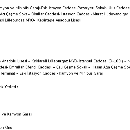
yon ve Minibüs Garajı-Eski İstayon Caddesi-Pazaryeri Sokak- Ulus Caddesi
Acı Çeşme Sokak- Okullar Caddesi- İstasyon Caddesi- Murat Hüdevandigar Ca
esi Lüleburgaz MYO- Kepirtepe Anadolu Lisesi.
 Anadolu Lisesi – Kırklareli Lüleburgaz MYO-İstanbul Caddesi (D-100 ) – 
desi- Emrullah Efendi Caddesi – Çalı Çeşme Sokak – Hasan Ağa Çeşme Soka
Terminal – Eski İstasyon Caddesi- Kamyon ve Minibüs Garajı
k Yerleri :
s ve Kamyon Garajı
eri Önü