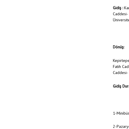
Gidiş :
Kam
Caddesi- 
Üniversit
Dönüş:
Kepirtepe
Fatih Cad
Caddesi- 
Gidiş Dura
1-Minibü
2-Pazary