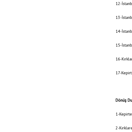
12-İstan
13-İstan
14-İstan
15-İstanb
16-Kırkla
17-Kepirt
Dönüş Dur
1-Kepirt
2-Kırklar