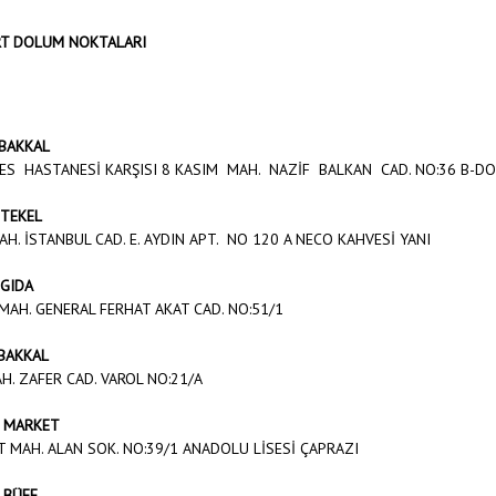
T DOLUM NOKTALARI
 BAKKAL
ES HASTANESİ KARŞISI 8 KASIM MAH. NAZİF BALKAN CAD. NO:36 B-D
 TEKEL
AH. İSTANBUL CAD. E. AYDIN APT. NO 120 A NECO KAHVESİ YANI
 GIDA
 MAH. GENERAL FERHAT AKAT CAD. NO:51/1
 BAKKAL
H. ZAFER CAD. VAROL NO:21/A
 MARKET
T MAH. ALAN SOK. NO:39/1 ANADOLU LİSESİ ÇAPRAZI
 BÜFE