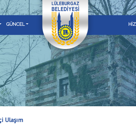
GÜNCEL
Hİ
çi Ulaşım