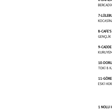
BERCADİ
7-LÜLEB
KOCASİNA
8-CAFE'S
GENÇLİK
9-CADDE
KURUYEM
10-DORU
TOKİ 8 K
11-GÖRE
ESKİ HÜ
1 NOLU 