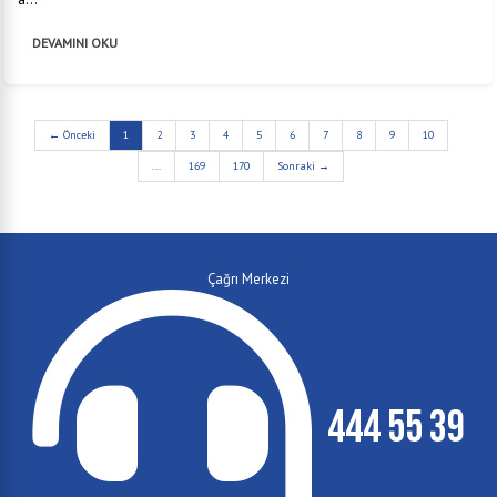
DEVAMINI OKU
← Önceki
1
2
3
4
5
6
7
8
9
10
...
169
170
Sonraki →
Çağrı Merkezi
444 55 39