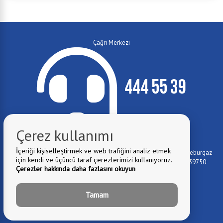
Çağrı Merkezi
444 55 39
Çerez kullanımı
E-Mail:
info@luleburgaz.bel.tr
İçeriği kişiselleştirmek ve web trafiğini analiz etmek
Belediye Adresi:
İstiklal Mahallesi Özgürlük Caddesi No:115 - Lüleburgaz
için kendi ve üçüncü taraf çerezlerimizi kullanıyoruz.
Yıldızları Sanat Akademisi (Lüleburgaz Devlet Hastanesi yanı) 39750
Çerezler hakkında daha fazlasını okuyun
Lüleburgaz/KIRKLARELİ
0288 417 4779
Fax:
Tamam
0 288 417 1012
Telefon:
0 288 417 1073
Telefon: