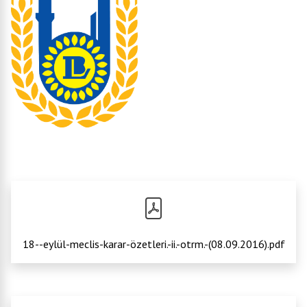
18--eylül-meclis-karar-özetleri.-ii.-otrm.-(08.09.2016).pdf