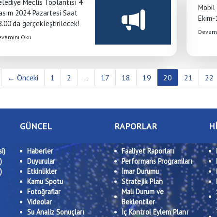
elediye Meclis Toplantısı 4
Mobil
asım 2024 Pazartesi Saat
Ekim-
8.00'da gerçekleştirilecek!
Devamı
evamını Oku
← Önceki
1
2
...
17
18
19
20
21
22
GÜNCEL
RAPORLAR
H
i)
Haberler
Faaliyet Raporları
)
Duyurular
Performans Programları
)
Etkinlikler
İmar Durumu
Kamu Spotu
Stratejik Plan
Fotoğraflar
Mali Durum ve
Videolar
Beklentiler
Su Analiz Sonuçları
İç Kontrol Eylem Planı