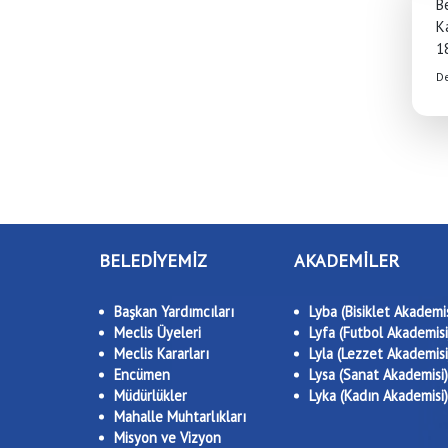
B
K
1
D
BELEDİYEMİZ
AKADEMİLER
Başkan Yardımcıları
Lyba (Bisiklet Akademis
Meclis Üyeleri
Lyfa (Futbol Akademisi
Meclis Kararları
Lyla (Lezzet Akademisi
Encümen
Lysa (Sanat Akademisi)
Müdürlükler
Lyka (Kadın Akademisi)
Mahalle Muhtarlıkları
Misyon ve Vizyon