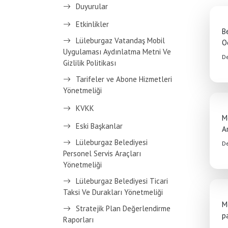
Duyurular
Etkinlikler
B
Lüleburgaz Vatandaş Mobil
O
Uygulaması Aydınlatma Metni Ve
D
Gizlilik Politikası
Tarifeler ve Abone Hizmetleri
Yönetmeliği
KVKK
M
Eski Başkanlar
A
Lüleburgaz Belediyesi
D
Personel Servis Araçları
Yönetmeliği
Lüleburgaz Belediyesi Ticari
Taksi Ve Durakları Yönetmeliği
M
Stratejik Plan Değerlendirme
p
Raporları