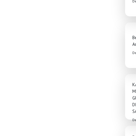
D
B
A
D
K
M
G
D
S
D