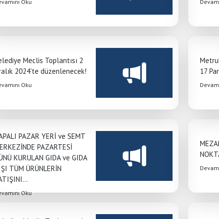
evamını Oku
Devamı
elediye Meclis Toplantısı 2
Metru
ralık 2024'te düzenlenecek!
17 Par
evamını Oku
Devamı
APALI PAZAR YERİ ve SEMT
MEZAR
ERKEZİNDE PAZARTESİ
NOKTA
ÜNÜ KURULAN GIDA ve GIDA
IŞI TÜM ÜRÜNLERİN
Devamı
ATIŞINI...
evamını Oku