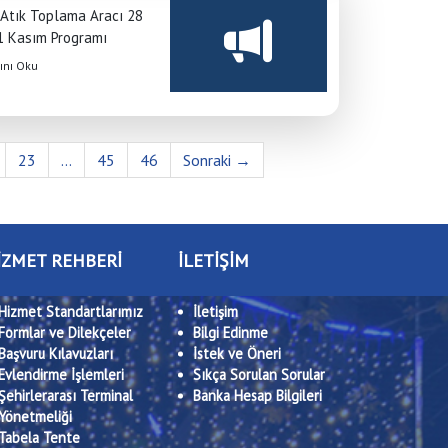
 Atık Toplama Aracı 28
1 Kasım Programı
nı Oku
23
...
45
46
Sonraki →
İZMET REHBERİ
İLETİŞİM
Hizmet Standartlarımız
İletişim
Formlar ve Dilekçeler
Bilgi Edinme
Başvuru Kılavuzları
İstek ve Öneri
Evlendirme İşlemleri
Sıkça Sorulan Sorular
Şehirlerarası Terminal
Banka Hesap Bilgileri
Yönetmeliği
Tabela Tente