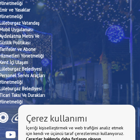
Yönetmeliği
Emir ve Yasaklar
Yönetmeliği
Lüleburgaz Vatandaş
Mobil Uygulaması
Aydınlatma Metni Ve
Gizlilik Politikası
Tarifeler ve Abone
Hizmetleri Yönetmeliği
Kent İçi Ulaşım
Lüleburgaz Belediyesi
Personel Servis Araçları
Yönetmeliği
Lüleburgaz Belediyesi
Ticari Taksi Ve Durakları
Yönetmeliği
Çerez kullanımı
İçeriği kişiselleştirmek ve web trafiğini analiz etmek
için kendi ve üçüncü taraf çerezlerimizi kullanıyoruz.
Çerezler hakkında daha fazlasını okuyun