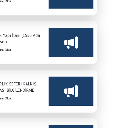
nı Oku
Anasayfa
/
Duyurular
/
DUYURULAR
k Yapı İlanı (1556 Ada
sel)
nı Oku
LIK SEFERİ KALKIŞ
SI BİLGİLENDİRME!
nı Oku