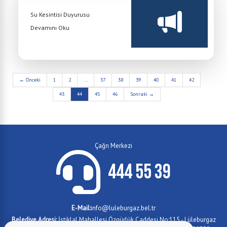
Su Kesintisi Duyurusu
Devamını Oku
← Önceki
1
2
...
37
38
39
40
41
42
43
44
45
46
Sonraki →
Çağrı Merkezi
444 55 39
E-Mail:
info@luleburgaz.bel.tr
Belediye Adresi:
İstiklal Mahallesi Özgürlük Caddesi No:115 - Lüleburgaz