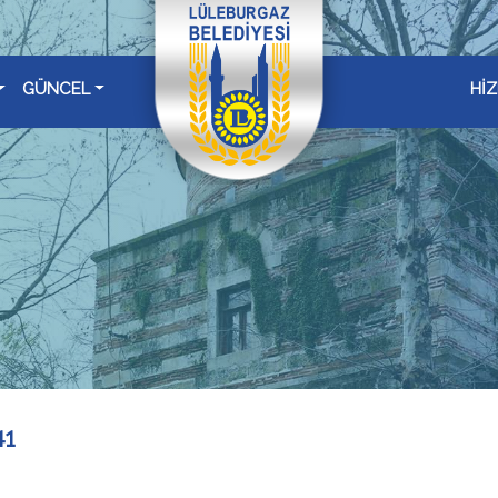
GÜNCEL
Hİ
41