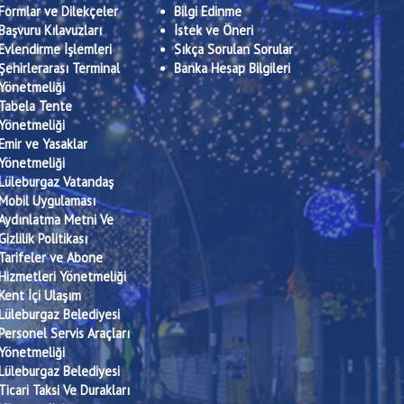
Formlar ve Dilekçeler
Bilgi Edinme
Başvuru Kılavuzları
İstek ve Öneri
Evlendirme İşlemleri
Sıkça Sorulan Sorular
Şehirlerarası Terminal
Banka Hesap Bilgileri
Yönetmeliği
Tabela Tente
Yönetmeliği
Emir ve Yasaklar
Yönetmeliği
Lüleburgaz Vatandaş
Mobil Uygulaması
Aydınlatma Metni Ve
Gizlilik Politikası
Tarifeler ve Abone
Hizmetleri Yönetmeliği
Kent İçi Ulaşım
Lüleburgaz Belediyesi
Personel Servis Araçları
Yönetmeliği
Lüleburgaz Belediyesi
Ticari Taksi Ve Durakları