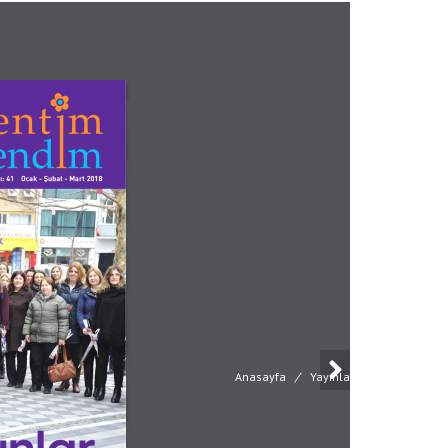
Anasayfa
/
Yayınlar
/
SAYI: 41