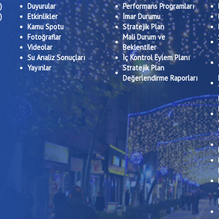
)
Duyurular
Performans Programları
)
Etkinlikler
İmar Durumu
Kamu Spotu
Stratejik Plan
Fotoğraflar
Mali Durum ve
Videolar
Beklentiler
Su Analiz Sonuçları
İç Kontrol Eylem Planı
Yayınlar
Stratejik Plan
Değerlendirme Raporları