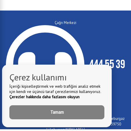
Çağrı Merkezi
444 55 39
Çerez kullanımı
İçeriği kişiselleştirmek ve web trafiğini analiz etmek
için kendi ve üçüncü taraf çerezlerimizi kullanıyoruz.
Çerezler hakkında daha fazlasını okuyun
E-Mail:
Tamam
info@luleburgaz.bel.tr
Belediye Adresi:
İstiklal Mahallesi Özgürlük Caddesi No:115 - Lüleburgaz
Yıldızları Sanat Akademisi (Lüleburgaz Devlet Hastanesi yanı) 39750
Lüleburgaz/KIRKLARELİ