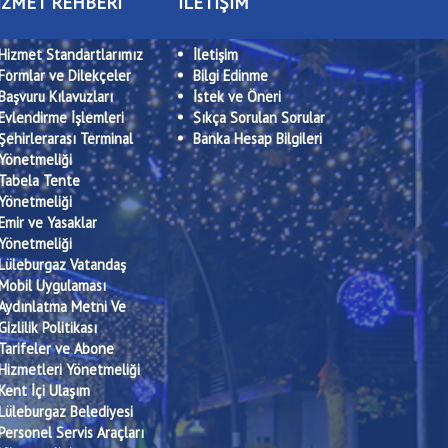
İZMET REHBERİ
İLETİŞİM
Hizmet Standartlarımız
İletişim
Formlar ve Dilekçeler
Bilgi Edinme
Başvuru Kılavuzları
İstek ve Öneri
Evlendirme İşlemleri
Sıkça Sorulan Sorular
Şehirlerarası Terminal
Banka Hesap Bilgileri
Yönetmeliği
Tabela Tente
Yönetmeliği
Emir ve Yasaklar
Yönetmeliği
Lüleburgaz Vatandaş
Mobil Uygulaması
Aydınlatma Metni Ve
Gizlilik Politikası
Tarifeler ve Abone
Hizmetleri Yönetmeliği
Kent İçi Ulaşım
Lüleburgaz Belediyesi
Personel Servis Araçları