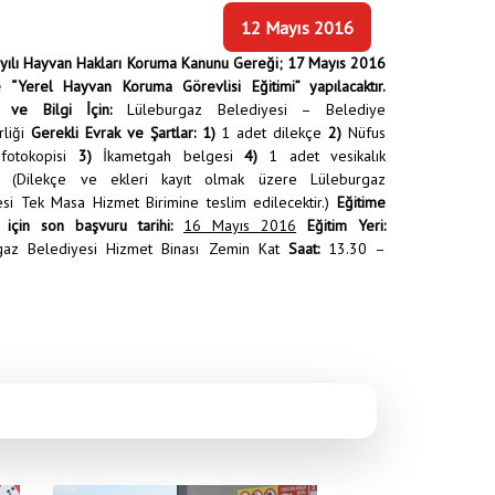
12 Mayıs 2016
yılı Hayvan Hakları Koruma Kanunu Gereği; 17 Mayıs 2016
e “Yerel Hayvan Koruma Görevlisi Eğitimi” yapılacaktır.
 ve Bilgi İçin:
Lüleburgaz Belediyesi – Belediye
rliği
Gerekli Evrak ve Şartlar:
1)
1 adet dilekçe
2)
Nüfus
fotokopisi
3)
İkametgah belgesi
4)
1 adet vesikalık
f (Dilekçe ve ekleri kayıt olmak üzere Lüleburgaz
si Tek Masa Hizmet Birimine teslim edilecektir.)
Eğitime
 için son başvuru tarihi:
16 Mayıs 2016
Eğitim Yeri:
gaz Belediyesi Hizmet Binası Zemin Kat
Saat:
13.30 –