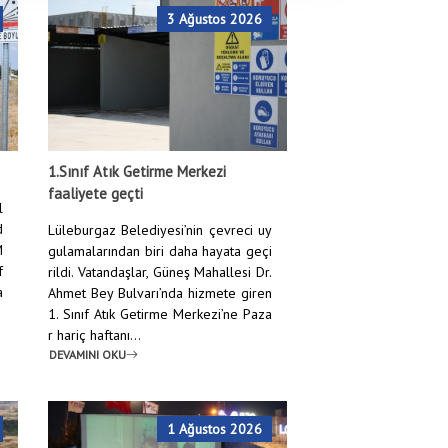
3 Ağustos 2026
Anasayfa
/
Haberler
/
Yerel Hayvan Koruma Görevlisi Eğitimi
1.Sınıf Atık Getirme Merkezi
faaliyete geçti
l
d
Lüleburgaz Belediyesi’nin çevreci uy
M
gulamalarından biri daha hayata geçi
f
rildi. Vatandaşlar, Güneş Mahallesi Dr.
a
Ahmet Bey Bulvarı’nda hizmete giren
1. Sınıf Atık Getirme Merkezi’ne Paza
r hariç haftanı...
DEVAMINI OKU
1 Ağustos 2026