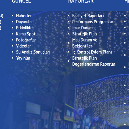
GÜNCEL
RAPORLAR
H
i)
Haberler
Faaliyet Raporları
)
Duyurular
Performans Programları
)
Etkinlikler
İmar Durumu
Kamu Spotu
Stratejik Plan
Fotoğraflar
Mali Durum ve
Videolar
Beklentiler
Su Analiz Sonuçları
İç Kontrol Eylem Planı
Yayınlar
Stratejik Plan
Değerlendirme Raporları