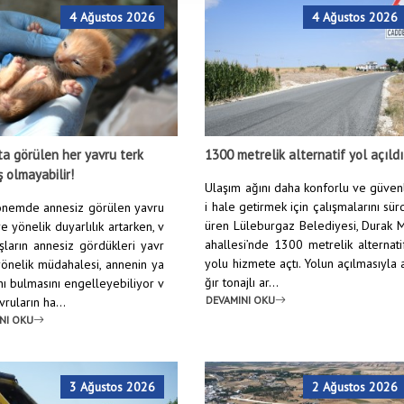
4 Ağustos 2026
4 Ağustos 2026
a görülen her yavru terk
1300 metrelik alternatif yol açıldı
ş olmayabilir!
Ulaşım ağını daha konforlu ve güven
i hale getirmek için çalışmalarını sür
nemde annesiz görülen yavru
üren Lüleburgaz Belediyesi, Durak 
e yönelik duyarlılık artarken, v
ahallesi’nde 1300 metrelik alternati
şların annesiz gördükleri yavr
yolu hizmete açtı. Yolun açılmasıyla 
yönelik müdahalesi, annenin ya
ğır tonajlı ar...
nı bulmasını engelleyebiliyor v
DEVAMINI OKU
ruların ha...
NI OKU
3 Ağustos 2026
2 Ağustos 2026