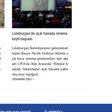
Lüleburgaz’da açık havada sinema
keyfi başladı
m
Lüleburgaz Belediyesinin geleneksel
k
leşen Beyaz Perde Yıldızlar Altında a
d
çık hava sinema gösterimleri dün akş
r
am LYFA’da “Aile Arasında” filmiyle b
s
aşladı. Vatandaşlar açık havada patla
mış mısır eşliğind...
DEVAMINI OKU