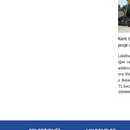
Kent t
proje 
Lülebur
iğini 
addesi
vre Yol
z Bele
TL bed
DEVAMI