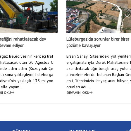
rafiğini rahatlatacak dev
Lüleburgaz’da sorunlar birer birer
devam ediyor
çözüme kavuşuyor
gaz Belediyesinin kent içi traf
Ersan Sanayi Sitesi’ndeki yol yenile
rahatlatacak olan 30 Ağustos C
e çalışmalarıyla Durak Mahallesi’ne 
’nde adım adım (Kuzeybatı Çe
azandırılacak ağır tonajlı araç yolun
u) sona yaklaşılıyor. Lüleburga
a incelemelerde bulunan Başkan Ge
diyesi’nin yaklaşık 135 milyon
enli, “Kentimizin ihtiyaçlarını biliyor, 
elle yapım...
orunları adı...
NI OKU
DEVAMINI OKU