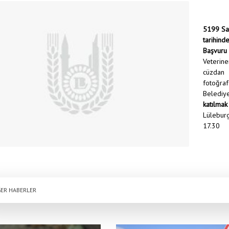
5199 Sa
tarihind
Başvuru
Veterine
cüzdan 
fotoğra
Belediye
katılmak
Lülebur
17.30
ER HABERLER