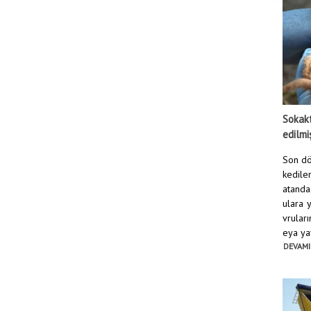
Sokakt
edilmi
Son dö
kediler
atanda
ulara 
vruları
eya yav
DEVAMI