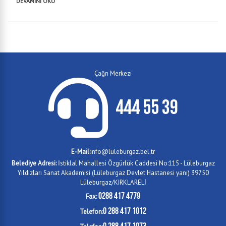
DEVAMINI OKU
Çağrı Merkezi
444 55 39
E-Mail:
info@luleburgaz.bel.tr
Belediye Adresi:
İstiklal Mahallesi Özgürlük Caddesi No:115 - Lüleburgaz
Yıldızları Sanat Akademisi (Lüleburgaz Devlet Hastanesi yanı) 39750
Lüleburgaz/KIRKLARELİ
0288 417 4779
Fax:
0 288 417 1012
Telefon:
0 288 417 1073