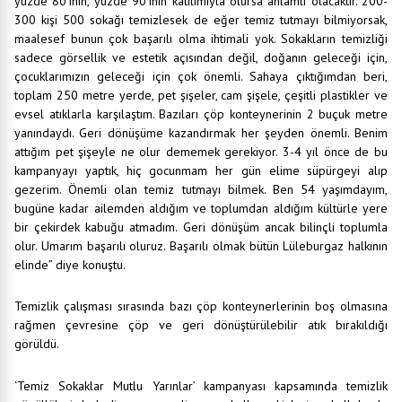
yüzde 80’inin, yüzde 90’ının katılımıyla olursa anlamlı olacaktır. 200-
300 kişi 500 sokağı temizlesek de eğer temiz tutmayı bilmiyorsak,
maalesef bunun çok başarılı olma ihtimali yok. Sokakların temizliği
sadece görsellik ve estetik açısından değil, doğanın geleceği için,
çocuklarımızın geleceği için çok önemli. Sahaya çıktığımdan beri,
toplam 250 metre yerde, pet şişeler, cam şişele, çeşitli plastikler ve
evsel atıklarla karşılaştım. Bazıları çöp konteynerinin 2 buçuk metre
yanındaydı. Geri dönüşüme kazandırmak her şeyden önemli. Benim
attığım pet şişeyle ne olur dememek gerekiyor. 3-4 yıl önce de bu
kampanyayı yaptık, hiç gocunmam her gün elime süpürgeyi alıp
gezerim. Önemli olan temiz tutmayı bilmek. Ben 54 yaşımdayım,
bugüne kadar ailemden aldığım ve toplumdan aldığım kültürle yere
bir çekirdek kabuğu atmadım. Geri dönüşüm ancak bilinçli toplumla
olur. Umarım başarılı oluruz. Başarılı olmak bütün Lüleburgaz halkının
elinde” diye konuştu.
Temizlik çalışması sırasında bazı çöp konteynerlerinin boş olmasına
rağmen çevresine çöp ve geri dönüştürülebilir atık bırakıldığı
görüldü.
‘Temiz Sokaklar Mutlu Yarınlar’ kampanyası kapsamında temizlik