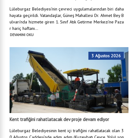
Lüleburgaz Belediyesi’nin çevreci uygulamalarından biri daha
hayata geçirildi. Vatandaşlar, Güneş Mahallesi Dr. Ahmet Bey B
ulvarı’nda hizmete giren 1. Sınıf Atık Getirme Merkezi’ne Paza
r hariç haftanı...
DEVAMINI OKU
3 Ağustos 2026
Kent trafiğini rahatlatacak dev proje devam ediyor
Lüleburgaz Belediyesinin kent içi trafiğini rahatlatacak olan 3
0 Ağustos Caddesi’nde adım adım (Kuzeybatı Çevre Yolu) son