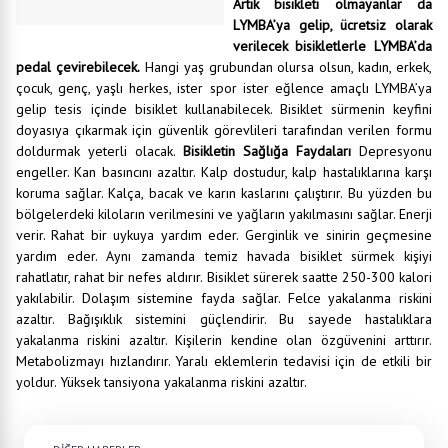
Artık bisikleti olmayanlar da
LYMBA’ya gelip, ücretsiz olarak
verilecek bisikletlerle LYMBA’da
pedal çevirebilecek.
Hangi yaş grubundan olursa olsun, kadın, erkek,
çocuk, genç, yaşlı herkes, ister spor ister eğlence amaçlı LYMBA’ya
gelip tesis içinde bisiklet kullanabilecek. Bisiklet sürmenin keyfini
doyasıya çıkarmak için güvenlik görevlileri tarafından verilen formu
doldurmak yeterli olacak.
Bisikletin Sağlığa Faydaları
Depresyonu
engeller. Kan basıncını azaltır. Kalp dostudur, kalp hastalıklarına karşı
koruma sağlar. Kalça, bacak ve karın kaslarını çalıştırır. Bu yüzden bu
bölgelerdeki kiloların verilmesini ve yağların yakılmasını sağlar. Enerji
verir. Rahat bir uykuya yardım eder. Gerginlik ve sinirin geçmesine
yardım eder. Aynı zamanda temiz havada bisiklet sürmek kişiyi
rahatlatır, rahat bir nefes aldırır. Bisiklet sürerek saatte 250-300 kalori
yakılabilir. Dolaşım sistemine fayda sağlar. Felce yakalanma riskini
azaltır. Bağışıklık sistemini güçlendirir. Bu sayede hastalıklara
yakalanma riskini azaltır. Kişilerin kendine olan özgüvenini arttırır.
Metabolizmayı hızlandırır. Yaralı eklemlerin tedavisi için de etkili bir
yoldur. Yüksek tansiyona yakalanma riskini azaltır.