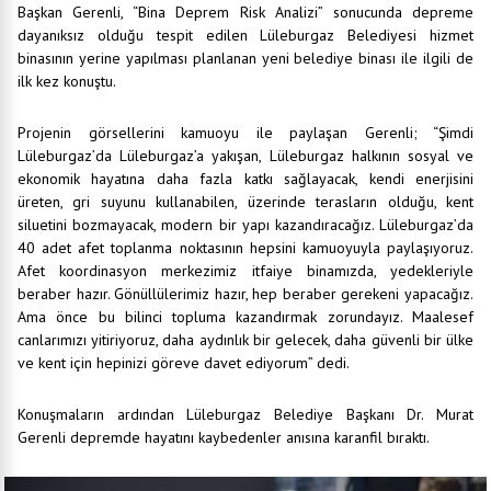
Başkan Gerenli, “Bina Deprem Risk Analizi” sonucunda depreme
dayanıksız olduğu tespit edilen Lüleburgaz Belediyesi hizmet
binasının yerine yapılması planlanan yeni belediye binası ile ilgili de
ilk kez konuştu.
Projenin görsellerini kamuoyu ile paylaşan Gerenli; “Şimdi
Lüleburgaz’da Lüleburgaz’a yakışan, Lüleburgaz halkının sosyal ve
ekonomik hayatına daha fazla katkı sağlayacak, kendi enerjisini
üreten, gri suyunu kullanabilen, üzerinde terasların olduğu, kent
siluetini bozmayacak, modern bir yapı kazandıracağız. Lüleburgaz’da
40 adet afet toplanma noktasının hepsini kamuoyuyla paylaşıyoruz.
Afet koordinasyon merkezimiz itfaiye binamızda, yedekleriyle
beraber hazır. Gönüllülerimiz hazır, hep beraber gerekeni yapacağız.
Ama önce bu bilinci topluma kazandırmak zorundayız. Maalesef
canlarımızı yitiriyoruz, daha aydınlık bir gelecek, daha güvenli bir ülke
ve kent için hepinizi göreve davet ediyorum” dedi.
Konuşmaların ardından Lüleburgaz Belediye Başkanı Dr. Murat
Gerenli depremde hayatını kaybedenler anısına karanfil bıraktı.