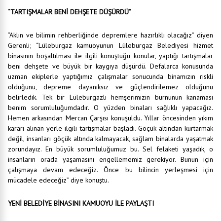
“TARTIŞMALAR BENİ DEHŞETE DÜŞÜRDÜ”
“Aklın ve bilimin rehberliğinde depremlere hazırlıklı olacağız” diyen
Gerenli; “Lüleburgaz kamuoyunun Lüleburgaz Belediyesi hizmet
binasının boşaltılması ile ilgili konuştuğu konular, yaptığı tartışmalar
beni dehşete ve büyük bir kaygıya düşürdü. Defalarca konusunda
uzman ekiplerle yaptığımız çalışmalar sonucunda binamızın riskli
olduğunu, depreme dayanıksız ve güçlendirilemez olduğunu
belirledik. Tek bir Lüleburgazlı hemşerimizin burnunun kanaması
benim sorumluluğumdadır. O yüzden binaları sağlıklı yapacağız.
Hemen arkasından Mercan Çarşısı konuşuldu. Yıllar öncesinden yıkım
kararı alınan yerle ilgili tartışmalar başladı. Göçük altından kurtarmak
değil, insanları göçük altında kalmayacak, sağlam binalarda yaşatmak
zorundayız. En büyük sorumluluğumuz bu. Sel felaketi yaşadık, o
insanların orada yaşamasını engellememiz gerekiyor. Bunun için
çalışmaya devam edeceğiz. Önce bu bilincin yerleşmesi için
mücadele edeceğiz” diye konuştu.
YENİ BELEDİYE BİNASINI KAMUOYU İLE PAYLAŞTI