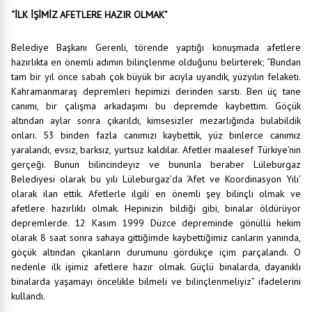
“İLK İŞİMİZ AFETLERE HAZIR OLMAK”
Belediye Başkanı Gerenli, törende yaptığı konuşmada afetlere
hazırlıkta en önemli adımın bilinçlenme olduğunu belirterek; “Bundan
tam bir yıl önce sabah çok büyük bir acıyla uyandık, yüzyılın felaketi.
Kahramanmaraş depremleri hepimizi derinden sarstı. Ben üç tane
canımı, bir çalışma arkadaşımı bu depremde kaybettim. Göçük
altından aylar sonra çıkarıldı, kimsesizler mezarlığında bulabildik
onları. 53 binden fazla canımızı kaybettik, yüz binlerce canımız
yaralandı, evsiz, barksız, yurtsuz kaldılar. Afetler maalesef Türkiye’nin
gerçeği. Bunun bilincindeyiz ve bununla beraber Lüleburgaz
Belediyesi olarak bu yılı Lüleburgaz’da ‘Afet ve Koordinasyon Yılı’
olarak ilan ettik. Afetlerle ilgili en önemli şey bilinçli olmak ve
afetlere hazırlıklı olmak. Hepinizin bildiği gibi, binalar öldürüyor
depremlerde. 12 Kasım 1999 Düzce depreminde gönüllü hekim
olarak 8 saat sonra sahaya gittiğimde kaybettiğimiz canların yanında,
göçük altından çıkanların durumunu gördükçe içim parçalandı. O
nedenle ilk işimiz afetlere hazır olmak. Güçlü binalarda, dayanıklı
binalarda yaşamayı öncelikle bilmeli ve bilinçlenmeliyiz” ifadelerini
kullandı.