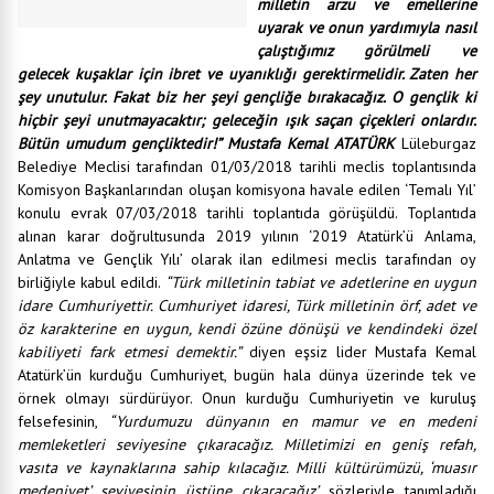
milletin arzu ve emellerine
uyarak ve onun yardımıyla nasıl
çalıştığımız görülmeli ve
gelecek kuşaklar için ibret ve uyanıklığı gerektirmelidir. Zaten her
şey unutulur. Fakat biz her şeyi gençliğe bırakacağız. O gençlik ki
hiçbir şeyi unutmayacaktır; geleceğin ışık saçan çiçekleri onlardır.
Bütün umudum gençliktedir!” Mustafa Kemal ATATÜRK
Lüleburgaz
Belediye Meclisi tarafından 01/03/2018 tarihli meclis toplantısında
Komisyon Başkanlarından oluşan komisyona havale edilen ‘Temalı Yıl’
konulu evrak 07/03/2018 tarihli toplantıda görüşüldü. Toplantıda
alınan karar doğrultusunda 2019 yılının ‘2019 Atatürk’ü Anlama,
Anlatma ve Gençlik Yılı’ olarak ilan edilmesi meclis tarafından oy
birliğiyle kabul edildi.
“Türk milletinin tabiat ve adetlerine en uygun
idare Cumhuriyettir. Cumhuriyet idaresi, Türk milletinin örf, adet ve
öz karakterine en uygun, kendi özüne dönüşü ve kendindeki özel
kabiliyeti fark etmesi demektir.”
diyen eşsiz lider Mustafa Kemal
Atatürk’ün kurduğu Cumhuriyet, bugün hala dünya üzerinde tek ve
örnek olmayı sürdürüyor. Onun kurduğu Cumhuriyetin ve kuruluş
felsefesinin,
“Yurdumuzu dünyanın en mamur ve en medeni
memleketleri seviyesine çıkaracağız. Milletimizi en geniş refah,
vasıta ve kaynaklarına sahip kılacağız. Milli kültürümüzü, ‘muasır
medeniyet’ seviyesinin üstüne çıkaracağız’
sözleriyle tanımladığı