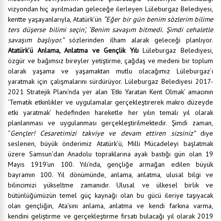
vizyondan hiç ayrılmadan geleceğe ilerleyen Lüleburgaz Belediyesi,
kentte yaşayanlarıyla, Atatürk’ün
“Eğer bir gün benim sözlerim bilime
ters düşerse bilimi seçin’, ‘Benim savaşım bitmedi. Şimdi cehaletle
savaşım başlıyor.”
sözlerinden ilham alarak geleceği planlıyor.
Atatürk’ü Anlama, Anlatma ve Gençlik Yılı
Lüleburgaz Belediyesi,
özgür ve bağımsız bireyler yetiştirme, çağdaş ve medeni bir toplum
olarak yaşama ve yaşamaktan mutlu olacağımız Lüleburgaz’ı
yaratmak için çalışmalarını sürdürüyor. Lüleburgaz Belediyesi 2017-
2021 Stratejik Planı’nda yer alan ‘Etki Yaratan Kent Olmak’ amacının
‘Tematik etkinlikler ve uygulamalar gerçekleştirerek makro düzeyde
etki yaratmak’ hedefinden hareketle her yılın temalı yıl olarak
planlanması ve uygulanması gerçekleştirilmektedir. Şimdi zaman,
“
Gençler! Cesaretimizi takviye ve devam ettiren sizsiniz”
diye
seslenen, büyük önderimiz Atatürk’ü, Milli Mücadeleyi başlatmak
üzere Samsun’dan Anadolu topraklarına ayak bastığı gün olan 19
Mayıs 1919’un 100. Yılı’nda, gençliğe armağan edilen büyük
bayramın 100. Yıl dönümünde, anlama, anlatma, ulusal bilgi ve
bilincimizi yükseltme zamanıdır. Ulusal ve ülkesel birlik ve
bütünlüğümüzün temel güç kaynağı olan bu gücü ileriye taşıyacak
olan gençliğin, Ata’sını anlama, anlatma ve kendi farkına varma,
kendini geliştirme ve gerçekleştirme fırsatı bulacağı yıl olarak 2019