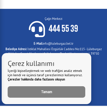
Çağrı Merkezi
444 55 39
E-Mail:
info@luleburgaz.bel.tr
Belediye Adresi:
İstiklal Mahallesi Özgürlük Caddesi No:115 - Lüleburgaz
Yıldızları Sanat Akademisi (Lüleburgaz Devlet Hastanesi yanı) 39750
Lüleburgaz/KIRKLARELİ
Çerez kullanımı
0288 417 4779
Fax:
İçeriği kişiselleştirmek ve web trafiğini analiz etmek
0 288 417 1012
Telefon:
için kendi ve üçüncü taraf çerezlerimizi kullanıyoruz.
0 288 417 1073
Telefon:
Çerezler hakkında daha fazlasını okuyun
Tamam