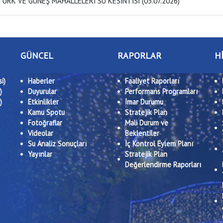
ÜRK VE GÜNEŞ MAHALLELERİ SU KESİNTİSİ (03.07.2026)
GÜNCEL
RAPORLAR
H
i)
Haberler
Faaliyet Raporları
)
Duyurular
Performans Programları
)
Etkinlikler
İmar Durumu
Kamu Spotu
Stratejik Plan
Fotoğraflar
Mali Durum ve
Videolar
Beklentiler
Su Analiz Sonuçları
İç Kontrol Eylem Planı
Yayınlar
Stratejik Plan
Değerlendirme Raporları