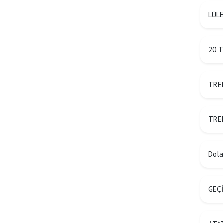
LÜLE
20 T
TRED
TRED
Dolan
GEÇİ