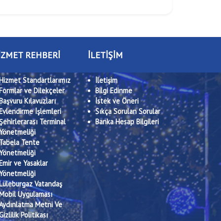
İZMET REHBERİ
İLETİŞİM
Hizmet Standartlarımız
İletişim
Formlar ve Dilekçeler
Bilgi Edinme
Başvuru Kılavuzları
İstek ve Öneri
Evlendirme İşlemleri
Sıkça Sorulan Sorular
Şehirlerarası Terminal
Banka Hesap Bilgileri
Yönetmeliği
Tabela Tente
Yönetmeliği
Emir ve Yasaklar
Yönetmeliği
Lüleburgaz Vatandaş
Mobil Uygulaması
Aydınlatma Metni Ve
Gizlilik Politikası