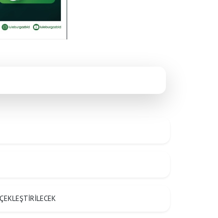
Anasayfa
/
Duyurular
/
Mobil Atık Aracı 12-16 Mayıs Programı
ÇEKLEŞTİRİLECEK