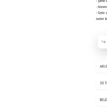
- Şehit
- Anneni
- Gelir
iseler k
ARIZ
30 T
BEL