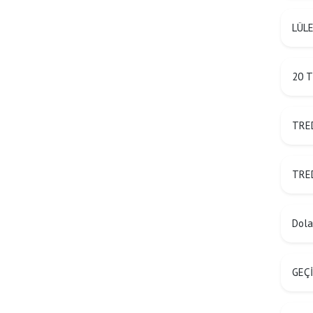
LÜLE
20 T
TRED
TRED
Dolan
GEÇİ