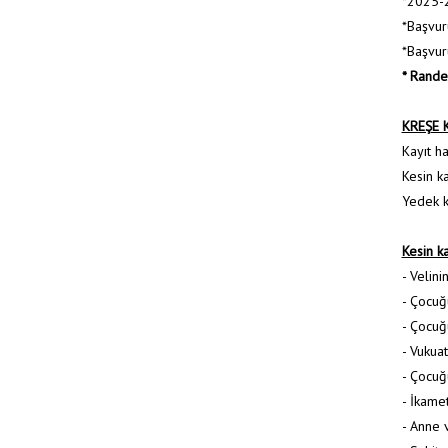
*2025-2
*Başvur
*Başvuru
* Rande
KREŞE 
Kayıt h
Kesin k
Yedek k
Kesin ka
- Velini
- Çocuğ
- Çocuğu
- Vukuat
- Çocuğ
- İkame
- Anne 