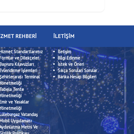
İZMET REHBERİ
İLETİŞİM
Hizmet Standartlarımız
İletişim
Formlar ve Dilekçeler
Bilgi Edinme
Başvuru Kılavuzları
İstek ve Öneri
Evlendirme İşlemleri
Sıkça Sorulan Sorular
Şehirlerarası Terminal
Banka Hesap Bilgileri
Yönetmeliği
Tabela Tente
Yönetmeliği
Emir ve Yasaklar
Yönetmeliği
Lüleburgaz Vatandaş
Mobil Uygulaması
Aydınlatma Metni Ve
Gizlilik Politikası