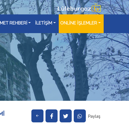
ZMET REHBERİ
İLETİŞİM
ONLİNE İŞLEMLER
Mİ
Paylaş