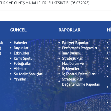
ÜRK VE GÜNEŞ MAHALLELERİ SU KESİNTİSİ (03.07.2026)
GÜNCEL
RAPORLAR
H
i)
Haberler
Faaliyet Raporları
)
Duyurular
Performans Programları
)
Etkinlikler
İmar Durumu
Kamu Spotu
Stratejik Plan
Fotoğraflar
Mali Durum ve
Videolar
Beklentiler
Su Analiz Sonuçları
İç Kontrol Eylem Planı
Yayınlar
Stratejik Plan
Değerlendirme Raporları