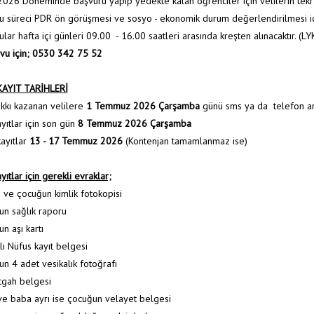
026 Döneminde başvuru yapıp yedekte kalan öğrenciler için velilerin tek
u süreci PDR ön görüşmesi ve sosyo - ekonomik durum değerlendirilmesi içer
lar hafta içi günleri 09.00 - 16.00 saatleri arasında kreşten alınacaktır. (LY
vu için; 0530 342 75 52
Anasay
KAYIT TARİHLERİ
akkı kazanan velilere
1 Temmuz 2026 Çarşamba
günü sms ya da telefon aram
ayıtlar için son gün
8 Temmuz 2026 Çarşamba
ayıtlar
13 - 17 Temmuz 2026
(Kontenjan tamamlanmaz ise)
yıtlar için gerekli evraklar;
n ve çocuğun kimlik fotokopisi
un sağlık raporu
n aşı kartı
lı Nüfus kayıt belgesi
un 4 adet vesikalık fotoğrafı
tgah belgesi
ve baba ayrı ise çocuğun velayet belgesi