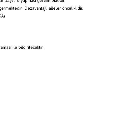
rar başvuru yapması gerekmektedir.
mektedir. Dezavantajlı aileler önceliklidir.
KA)
fa
/
Duyurular
/
KREŞ VE GÜNDÜZ BAKIMEVİ 2026 -2027 YILI KAYIT TAKVİMİ
ası ile bildirilecektir.