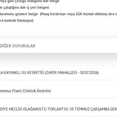
 veya gazi çocuğu olduğuna dair belge
n çalıştığına dair iş yeri belgesi
 durumunu gösterir belge (Maaş bordroları veya SGK hizmet dökümü, kira vb 
ira kontratı fotokopisi)
DİĞER DUYURULAR
A KAYNAKLI SU KESİNTİSİ (ZAFER MAHALLESİ - 30.07.2026)
emmuz Planlı Elektrik Kesintisi
EDİYE MECLİSİ OLAĞANÜSTÜ TOPLANTISI 29 TEMMUZ ÇARŞAMBA GER