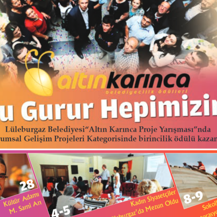
 Lüleburgaz Belediyesi“Altın Karınca Proje Yarışması”nda 
umsal Gelişim Projeleri Kategorisinde birincilik ödülü kazan
28
8-9
Kadın Siyasetçiler
Sokol
Kültür Adamı
Lüleburgaz’da Mezun Oldu
Restorasy
M. Sami Arı
4-5