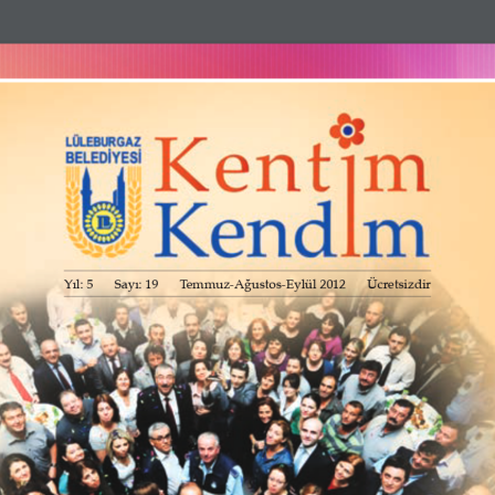
same page with lightbox effect.
Yıl: 5  Sayı: 19
Temmuz-Ağustos-Eylül 2012  Ücretsizdir