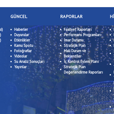
GÜNCEL
RAPORLAR
H
i)
Haberler
Faaliyet Raporları
)
Duyurular
Performans Programları
)
Etkinlikler
İmar Durumu
Kamu Spotu
Stratejik Plan
Fotoğraflar
Mali Durum ve
Videolar
Beklentiler
Su Analiz Sonuçları
İç Kontrol Eylem Planı
Yayınlar
Stratejik Plan
Değerlendirme Raporları