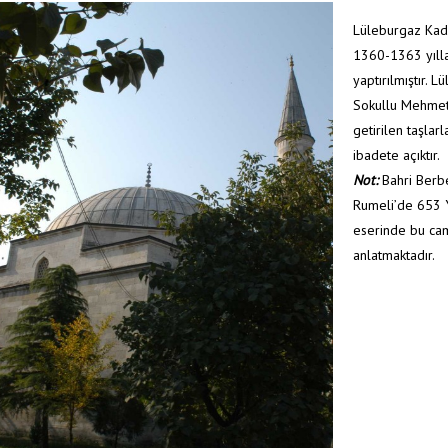
Lüleburgaz Kadı
1360-1363 yılla
yaptırılmıştır. 
Sokullu Mehmet 
getirilen taşlarl
ibadete açıktır.
Not:
Bahri Berbe
Rumeli’de 653 Yı
eserinde bu cam
anlatmaktadır.