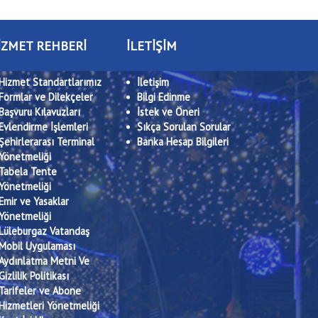
İZMET REHBERİ
İLETİŞİM
Hizmet Standartlarımız
İletişim
Formlar ve Dilekçeler
Bilgi Edinme
Başvuru Kılavuzları
İstek ve Öneri
Evlendirme İşlemleri
Sıkça Sorulan Sorular
Şehirlerarası Terminal
Banka Hesap Bilgileri
Yönetmeliği
Tabela Tente
Yönetmeliği
Emir ve Yasaklar
Yönetmeliği
Lüleburgaz Vatandaş
Mobil Uygulaması
Aydınlatma Metni Ve
Gizlilik Politikası
Tarifeler ve Abone
Hizmetleri Yönetmeliği