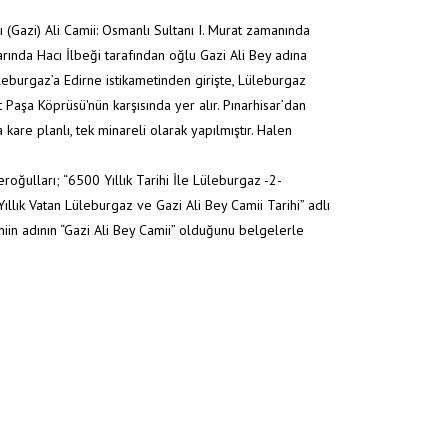
 (Gazi) Ali Camii: Osmanlı Sultanı I. Murat zamanında
rında Hacı İlbeği tarafından oğlu Gazi Ali Bey adına
Lüleburgaz’a Edirne istikametinden girişte, Lüleburgaz
Paşa Köprüsü'nün karşısında yer alır. Pınarhisar’dan
a kare planlı, tek minareli olarak yapılmıştır. Halen
roğulları; “6500 Yıllık Tarihi İle Lüleburgaz -2-
llık Vatan Lüleburgaz ve Gazi Ali Bey Camii Tarihi” adlı
iin adının “Gazi Ali Bey Camii” olduğunu belgelerle