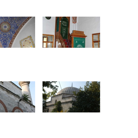
Anasayfa
/
Tarihi Merkezler
/
Lüleburgaz Kadı Ali Camii / Gazi Camii