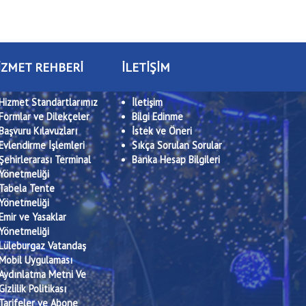
İZMET REHBERİ
İLETİŞİM
Hizmet Standartlarımız
İletişim
Formlar ve Dilekçeler
Bilgi Edinme
Başvuru Kılavuzları
İstek ve Öneri
Evlendirme İşlemleri
Sıkça Sorulan Sorular
Şehirlerarası Terminal
Banka Hesap Bilgileri
Yönetmeliği
Tabela Tente
Yönetmeliği
Emir ve Yasaklar
Yönetmeliği
Lüleburgaz Vatandaş
Mobil Uygulaması
Aydınlatma Metni Ve
Gizlilik Politikası
Tarifeler ve Abone