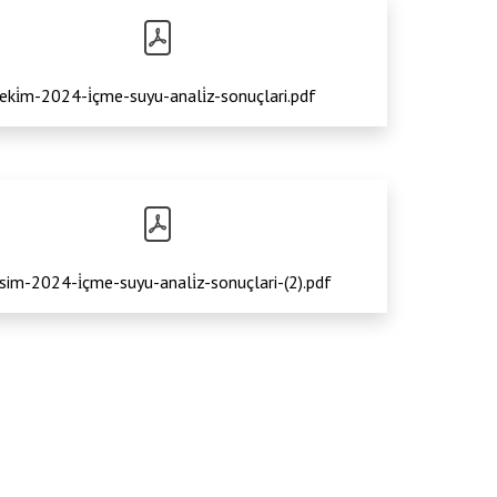
eki̇m-2024-i̇çme-suyu-anali̇z-sonuçlari.pdf
sim-2024-i̇çme-suyu-anali̇z-sonuçlari-(2).pdf