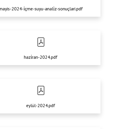
mayis-2024-i̇çme-suyu-anali̇z-sonuçlari.pdf
Anasayfa
/
İçerikler
/
2024 YILI SU ANALİZ SONUÇLARI
hazi̇ran-2024.pdf
eylül-2024.pdf