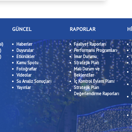
GÜNCEL
RAPORLAR
H
i)
Haberler
Faaliyet Raporları
)
Duyurular
Performans Programları
)
Etkinlikler
İmar Durumu
Kamu Spotu
Stratejik Plan
Fotoğraflar
Mali Durum ve
Videolar
Beklentiler
Su Analiz Sonuçları
İç Kontrol Eylem Planı
Yayınlar
Stratejik Plan
Değerlendirme Raporları