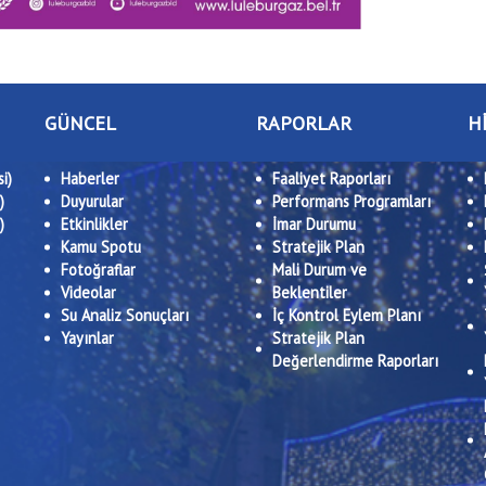
GÜNCEL
RAPORLAR
H
i)
Haberler
Faaliyet Raporları
)
Duyurular
Performans Programları
)
Etkinlikler
İmar Durumu
Kamu Spotu
Stratejik Plan
Fotoğraflar
Mali Durum ve
Videolar
Beklentiler
Su Analiz Sonuçları
İç Kontrol Eylem Planı
Yayınlar
Stratejik Plan
Değerlendirme Raporları