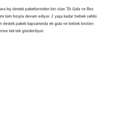
ara kış destek paketlerinden biri olan “Ek Gıda ve Bez
mı tüm hızıyla devam ediyor. 2 yaşa kadar bebek sahibi
an destek paketi kapsamında ek gıda ve bebek bezleri
erine tek tek gönderiliyor.
Anasayfa
/
Projelerimiz
/
EK GIDA VE BEZ DESTEĞİ