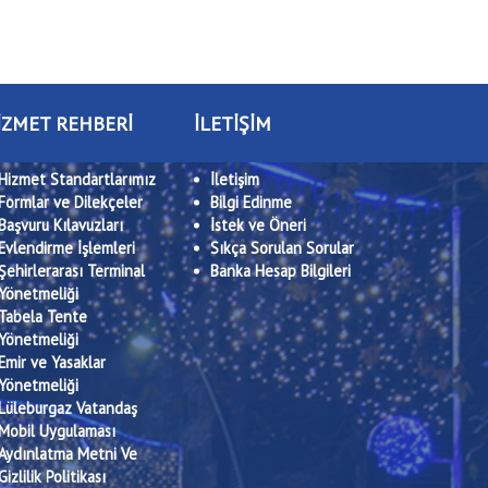
İZMET REHBERİ
İLETİŞİM
Hizmet Standartlarımız
İletişim
Formlar ve Dilekçeler
Bilgi Edinme
Başvuru Kılavuzları
İstek ve Öneri
Evlendirme İşlemleri
Sıkça Sorulan Sorular
Şehirlerarası Terminal
Banka Hesap Bilgileri
Yönetmeliği
Tabela Tente
Yönetmeliği
Emir ve Yasaklar
Yönetmeliği
Lüleburgaz Vatandaş
Mobil Uygulaması
Aydınlatma Metni Ve
Gizlilik Politikası