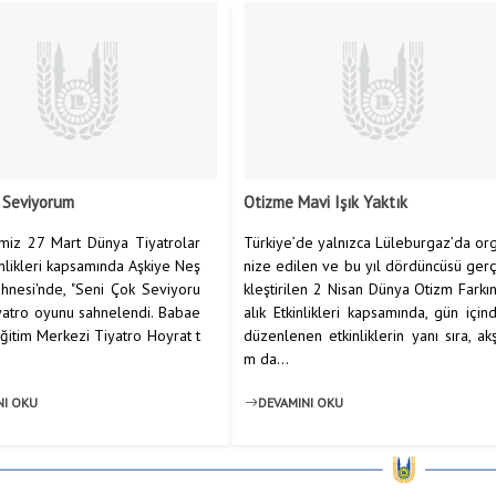
 Seviyorum
Otizme Mavi Işık Yaktık
miz 27 Mart Dünya Tiyatrolar
Türkiye’de yalnızca Lüleburgaz’da or
nlikleri kapsamında Aşkiye Neş
nize edilen ve bu yıl dördüncüsü ger
hnesi'nde, "Seni Çok Seviyoru
kleştirilen 2 Nisan Dünya Otizm Farkı
iyatro oyunu sahnelendi. Babae
alık Etkinlikleri kapsamında, gün için
Eğitim Merkezi Tiyatro Hoyrat t
düzenlenen etkinliklerin yanı sıra, ak
m da...
NI OKU
DEVAMINI OKU