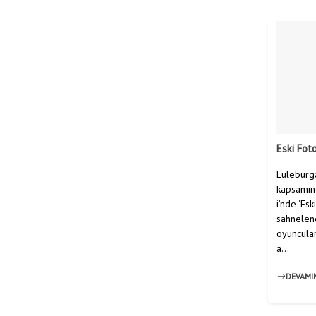
Eski Fot
Lüleburga
kapsamın
i’nde ‘Esk
sahnelen
oyuncular
a...
DEVAMI