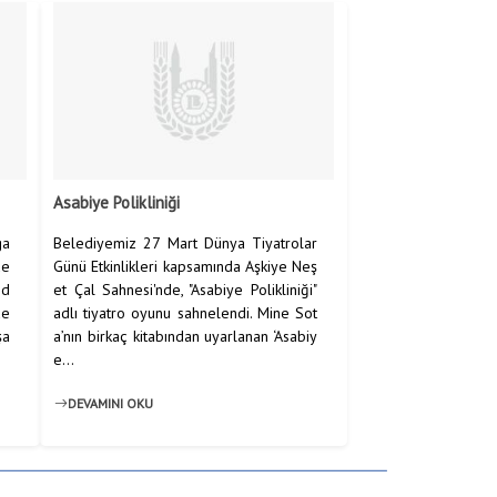
Asabiye Polikliniği
ga
Belediyemiz 27 Mart Dünya Tiyatrolar
çe
Günü Etkinlikleri kapsamında Aşkiye Neş
nd
et Çal Sahnesi'nde, "Asabiye Polikliniği"
de
adlı tiyatro oyunu sahnelendi. Mine Sot
şa
a’nın birkaç kitabından uyarlanan ‘Asabiy
e...
DEVAMINI OKU