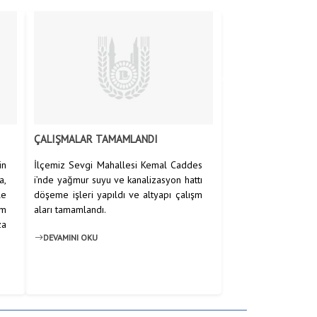
Anasayfa
/
Haberler
/
HABERLER
ÇALIŞMALAR TAMAMLANDI
in
İlçemiz Sevgi Mahallesi Kemal Caddes
a,
i’nde yağmur suyu ve kanalizasyon hattı
le
döşeme işleri yapıldı ve altyapı çalışm
 m
aları tamamlandı.
za
DEVAMINI OKU