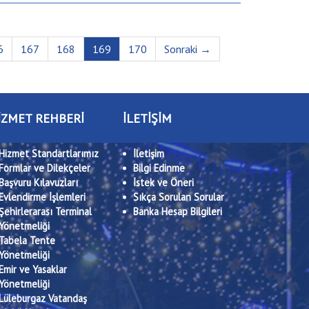
6
167
168
169
170
Sonraki →
İZMET REHBERİ
İLETİŞİM
Hizmet Standartlarımız
İletişim
Formlar ve Dilekçeler
Bilgi Edinme
Başvuru Kılavuzları
İstek ve Öneri
Evlendirme İşlemleri
Sıkça Sorulan Sorular
Şehirlerarası Terminal
Banka Hesap Bilgileri
Yönetmeliği
Tabela Tente
Yönetmeliği
Emir ve Yasaklar
Yönetmeliği
Lüleburgaz Vatandaş