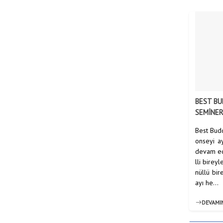
BEST BU
SEMİNER
Best Bud
onseyi ay
devam edi
lli birey
nüllü bir
ayı he...
DEVAMI