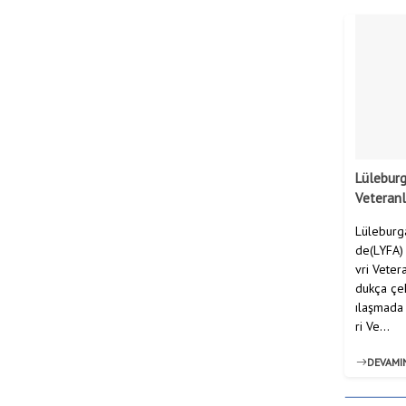
Lüleburg
Veteranl
Lüleburga
de(LYFA) 
vri Veter
dukça çek
ılaşmada 
ri Ve...
DEVAMI