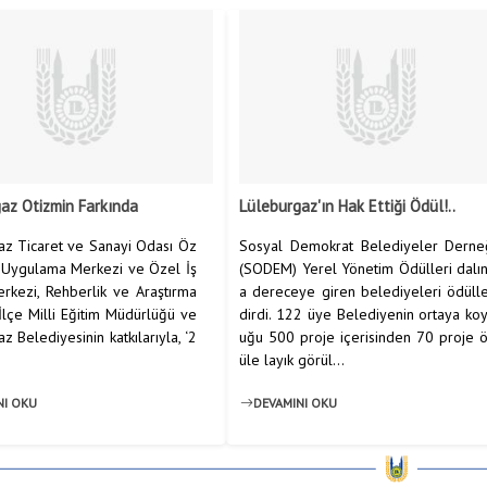
az Otizmin Farkında
Lüleburgaz'ın Hak Ettiği Ödül!..
az Ticaret ve Sanayi Odası Öz
Sosyal Demokrat Belediyeler Derne
m Uygulama Merkezi ve Özel İş
(SODEM) Yerel Yönetim Ödülleri dalı
rkezi, Rehberlik ve Araştırma
a dereceye giren belediyeleri ödüll
İlçe Milli Eğitim Müdürlüğü ve
dirdi. 122 üye Belediyenin ortaya ko
z Belediyesinin katkılarıyla, ‘2
uğu 500 proje içerisinden 70 proje 
üle layık görül...
NI OKU
DEVAMINI OKU