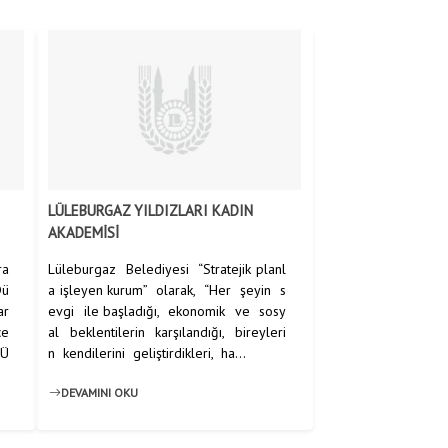
LÜLEBURGAZ YILDIZLARI KADIN
AKADEMİSİ
ra
Lüleburgaz Belediyesi “Stratejik planl
Dü
a işleyen kurum” olarak, “Her şeyin s
ar
evgi ile başladığı, ekonomik ve sosy
ce
al beklentilerin karşılandığı, bireyleri
 Ü
n kendilerini geliştirdikleri, ha...
DEVAMINI OKU