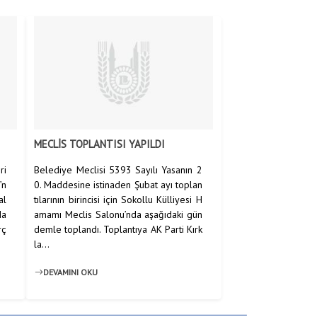
MECLİS TOPLANTISI YAPILDI
ri
Belediye Meclisi 5393 Sayılı Yasanın 2
’n
0. Maddesine istinaden Şubat ayı toplan
al
tılarının birincisi için Sokollu Külliyesi H
Ma
amamı Meclis Salonu’nda aşağıdaki gün
rç
demle toplandı. Toplantıya AK Parti Kırk
la...
DEVAMINI OKU