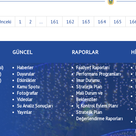
nceki
1
2
...
161
162
163
164
165
16
GÜNCEL
RAPORLAR
H
i)
Haberler
Faaliyet Raporları
)
Duyurular
Performans Programları
)
Etkinlikler
İmar Durumu
Kamu Spotu
Stratejik Plan
Fotoğraflar
Mali Durum ve
Videolar
Beklentiler
Su Analiz Sonuçları
İç Kontrol Eylem Planı
Yayınlar
Stratejik Plan
Değerlendirme Raporları