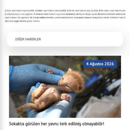
altı, dokuz, on iki veya on sekiz eşit taksitte ödeme seçeneklerinden birini tercih etmeleri
şarttır.
1) Altı eşit taksit için (1,045), 2) Dokuz eşit taksit için (1,083), 3) On iki eşit taksit için (1,105), 4) On sekiz eşit taksit için
(1,15), katsayısı ile çarpılır ve bulunan tutar taksit sayısına bölünmek suretiyle ikişer aylık dönemler hâlinde ödenecek
taksit tutarı hesaplanır. Bu Kanun hükümlerinden yararlanmak üzere başvuruda bulunan borçlulara tercih ettikleri taksit
süresine uygun ödeme planı verilir.
DİĞER HABERLER
4 Ağustos 2026
Sokakta görülen her yavru terk edilmiş olmayabilir!