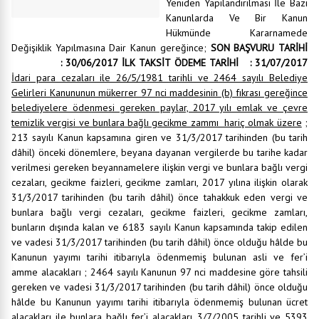
Yeniden Yapılandırılması İle Bazı
Kanunlarda Ve Bir Kanun
Hükmünde Kararnamede
Değişiklik Yapılmasına Dair Kanun gereğince;
SON BAŞVURU TARİHİ
: 30/06/2017
İLK TAKSİT ÖDEME TARİHİ : 31/07/2017
İdari para cezaları ile 26/5/1981 tarihli ve 2464 sayılı Belediye
Gelirleri Kanununun mükerrer 97 nci maddesinin (b) fıkrası gereğince
belediyelere ödenmesi gereken paylar, 2017 yılı emlak ve çevre
temizlik vergisi ve bunlara bağlı gecikme zammı hariç olmak üzere
;
213 sayılı Kanun kapsamına giren ve 31/3/2017 tarihinden (bu tarih
dâhil) önceki dönemlere, beyana dayanan vergilerde bu tarihe kadar
verilmesi gereken beyannamelere ilişkin vergi ve bunlara bağlı vergi
cezaları, gecikme faizleri, gecikme zamları, 2017 yılına ilişkin olarak
31/3/2017 tarihinden (bu tarih dâhil) önce tahakkuk eden vergi ve
bunlara bağlı vergi cezaları, gecikme faizleri, gecikme zamları,
bunların dışında kalan ve 6183 sayılı Kanun kapsamında takip edilen
ve vadesi 31/3/2017 tarihinden (bu tarih dâhil) önce olduğu hâlde bu
Kanunun yayımı tarihi itibarıyla ödenmemiş bulunan asli ve fer’i
amme alacakları ; 2464 sayılı Kanunun 97 nci maddesine göre tahsili
gereken ve vadesi 31/3/2017 tarihinden (bu tarih dâhil) önce olduğu
hâlde bu Kanunun yayımı tarihi itibarıyla ödenmemiş bulunan ücret
alacakları ile bunlara bağlı fer’i alacakları, 3/7/2005 tarihli ve 5393