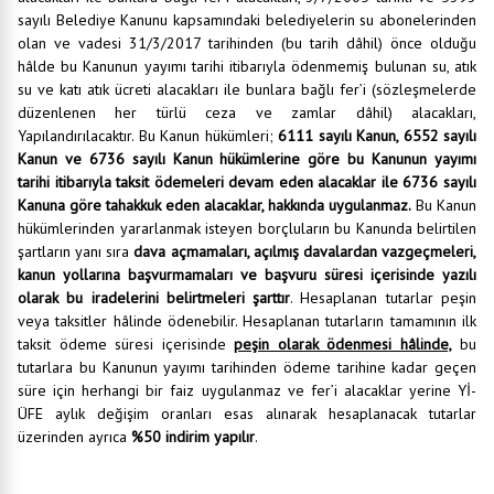
sayılı Belediye Kanunu kapsamındaki belediyelerin su abonelerinden
olan ve vadesi 31/3/2017 tarihinden (bu tarih dâhil) önce olduğu
hâlde bu Kanunun yayımı tarihi itibarıyla ödenmemiş bulunan su, atık
su ve katı atık ücreti alacakları ile bunlara bağlı fer’i (sözleşmelerde
düzenlenen her türlü ceza ve zamlar dâhil) alacakları,
Yapılandırılacaktır. Bu Kanun hükümleri;
6111 sayılı Kanun, 6552 sayılı
Kanun ve 6736 sayılı Kanun hükümlerine göre bu Kanunun yayımı
tarihi itibarıyla taksit ödemeleri devam eden alacaklar ile 6736 sayılı
Kanuna göre tahakkuk eden alacaklar, hakkında uygulanmaz.
Bu Kanun
hükümlerinden yararlanmak isteyen borçluların bu Kanunda belirtilen
şartların yanı sıra
dava açmamaları, açılmış davalardan vazgeçmeleri,
kanun yollarına başvurmamaları ve başvuru süresi içerisinde yazılı
olarak bu iradelerini belirtmeleri şarttır
. Hesaplanan tutarlar peşin
veya taksitler hâlinde ödenebilir. Hesaplanan tutarların tamamının ilk
taksit ödeme süresi içerisinde
peşin olarak ödenmesi hâlinde,
bu
tutarlara bu Kanunun yayımı tarihinden ödeme tarihine kadar geçen
süre için herhangi bir faiz uygulanmaz ve fer’i alacaklar yerine Yİ-
ÜFE aylık değişim oranları esas alınarak hesaplanacak tutarlar
üzerinden ayrıca
%50 indirim yapılır
.
b) Hesaplanan tutarların taksitle ödenmek istenmesi hâlinde, borçluların başvuru sırasında