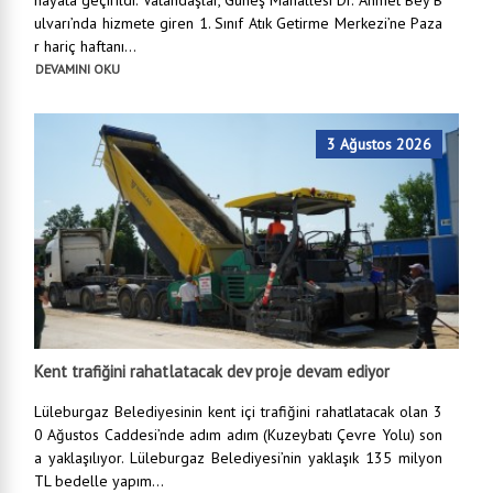
hayata geçirildi. Vatandaşlar, Güneş Mahallesi Dr. Ahmet Bey B
ulvarı’nda hizmete giren 1. Sınıf Atık Getirme Merkezi’ne Paza
r hariç haftanı...
DEVAMINI OKU
3 Ağustos 2026
Kent trafiğini rahatlatacak dev proje devam ediyor
Lüleburgaz Belediyesinin kent içi trafiğini rahatlatacak olan 3
0 Ağustos Caddesi’nde adım adım (Kuzeybatı Çevre Yolu) son
a yaklaşılıyor. Lüleburgaz Belediyesi’nin yaklaşık 135 milyon
TL bedelle yapım...