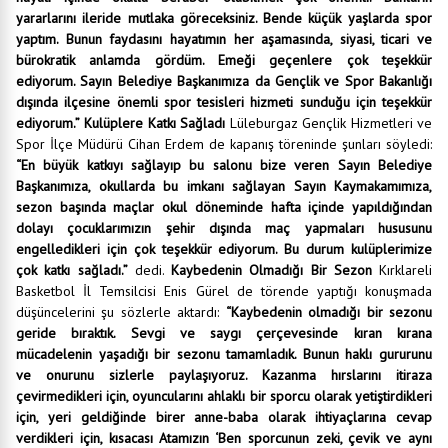
yararlarını ileride mutlaka göreceksiniz. Bende küçük yaşlarda spor
yaptım. Bunun faydasını hayatımın her aşamasında, siyasi, ticari ve
bürokratik anlamda gördüm. Emeği geçenlere çok teşekkür
ediyorum. Sayın Belediye Başkanımıza da Gençlik ve Spor Bakanlığı
dışında ilçesine önemli spor tesisleri hizmeti sunduğu için teşekkür
ediyorum.”
Kulüplere Katkı Sağladı
Lüleburgaz Gençlik Hizmetleri ve
Spor İlçe Müdürü Cihan Erdem de kapanış töreninde şunları söyledi:
“En büyük katkıyı sağlayıp bu salonu bize veren Sayın Belediye
Başkanımıza, okullarda bu imkanı sağlayan Sayın Kaymakamımıza,
sezon başında maçlar okul döneminde hafta içinde yapıldığından
dolayı çocuklarımızın şehir dışında maç yapmaları hususunu
engelledikleri için çok teşekkür ediyorum. Bu durum kulüplerimize
çok katkı sağladı.”
dedi.
Kaybedenin Olmadığı Bir Sezon
Kırklareli
Basketbol İl Temsilcisi Enis Gürel de törende yaptığı konuşmada
düşüncelerini şu sözlerle aktardı:
“Kaybedenin olmadığı bir sezonu
geride bıraktık. Sevgi ve saygı çerçevesinde kıran kırana
mücadelenin yaşadığı bir sezonu tamamladık. Bunun haklı gururunu
ve onurunu sizlerle paylaşıyoruz. Kazanma hırslarını itiraza
çevirmedikleri için, oyuncularını ahlaklı bir sporcu olarak yetiştirdikleri
için, yeri geldiğinde birer anne-baba olarak ihtiyaçlarına cevap
verdikleri için, kısacası Atamızın ‘Ben sporcunun zeki, çevik ve aynı