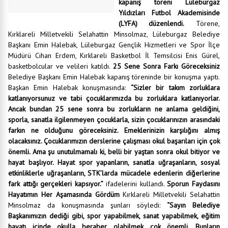
kapanış töreni Lüleburgaz
Yıldızları Futbol Akademisinde
(LYFA) düzenlendi.
Törene,
Kırklareli Milletvekili Selahattin Minsolmaz, Lüleburgaz Belediye
Başkanı Emin Halebak, Lüleburgaz Gençlik Hizmetleri ve Spor İlçe
Müdürü Cihan Erdem, Kırklareli Basketbol İl Temsilcisi Enis Gürel,
basketbolcular ve velileri katıldı.
25 Sene Sonra Farkı Göreceksiniz
Belediye Başkanı Emin Halebak kapanış töreninde bir konuşma yaptı.
Başkan Emin Halebak konuşmasında:
“Sizler bir takım zorluklara
katlanıyorsunuz ve tabi çocuklarımızda bu zorluklara katlanıyorlar.
Ancak bundan 25 sene sonra bu zorlukların ne anlama geldiğini,
sporla, sanatla ilgilenmeyen çocuklarla, sizin çocuklarınızın arasındaki
farkın ne olduğunu göreceksiniz. Emeklerinizin karşılığını almış
olacaksınız. Çocuklarımızın derslerine çalışması okul başarıları için çok
önemli. Ama şu unutulmamalı ki, belli bir yaştan sonra okul bitiyor ve
hayat başlıyor. Hayat spor yapanların, sanatla uğraşanların, sosyal
etkinliklerle uğraşanların, STK’larda mücadele edenlerin diğerlerine
fark attığı gerçekleri kapsıyor.”
ifadelerini kullandı.
Sporun Faydasını
Hayatımın Her Aşamasında Gördüm
Kırklareli Milletvekili Selahattin
Minsolmaz da konuşmasında şunları söyledi:
“Sayın Belediye
Başkanımızın dediği gibi, spor yapabilmek, sanat yapabilmek, eğitim
hayatı içinde okulla beraber olabilmek çok önemli. Bunların