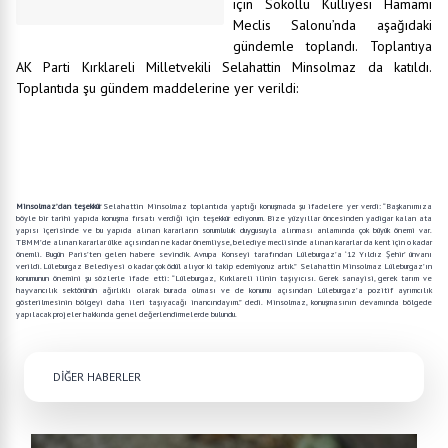
için Sokollu Külliyesi Hamamı
Meclis Salonu’nda aşağıdaki
gündemle toplandı. Toplantıya
AK Parti Kırklareli Milletvekili Selahattin Minsolmaz da katıldı.
Toplantıda şu gündem maddelerine yer verildi:
Açılış ve Yoklama
Temizlik İşleri Müdürlüğünün 25/01/2016 tarih ve 889 sayılı Tıbbi Atık Tarifesinin
Oluşturulması konulu yazısı görüşülüp kabulü hususunda karar alındı.
İnsan Kaynakları ve Eğitim Müdürlüğünün 25/01/2016 tarih ve 941 sayılı Dolu Kadro Derece
Değişikliği konulu yazısı görüşülüp kabulü hususunda karar alındı.
Minsolmaz’dan teşekkür
Selahattin Minsolmaz toplantıda yaptığı konuşmada şu ifadelere yer verdi: “Başkanımıza
böyle bir tarihi yapıda konuşma fırsatı verdiği için teşekkür ediyorum. Bize yüzyıllar öncesinden yadigar kalan ata
yapısı içerisinde ve bu yapıda alınan kararların sorumluluk duygusuyla alınması anlamında çok büyük önemi var.
TBMM’de alınan kararlar ülke açısından ne kadar önemliyse, belediye meclisinde alınan kararlar da kent için o kadar
önemli. Bugün Paris’ten gelen habere sevindik. Avrupa Konseyi tarafından Lüleburgaz’a ‘12 Yıldız Şehir’ ünvanı
verildi. Lüleburgaz Belediyesi o kadar çok ödül alıyor ki takip edemiyoruz artık.” Selahattin Minsolmaz Lüleburgaz’ın
konumunun önemini şu sözlerle ifade etti: “Lüleburgaz, Kırklareli ilinin taşıyıcısı. Gerek sanayisi, gerek tarım ve
hayvancılık sektörünün ağırlıklı olarak burada olması ve de konumu açısından Lüleburgaz’a pozitif ayrımcılık
gösterilmesinin bölgeyi daha ileri taşıyacağı inancındayım.” dedi. Minsolmaz, konuşmasının devamında bölgede
yapılacak projeler hakkında genel değerlendirmelerde bulundu.
DİĞER HABERLER