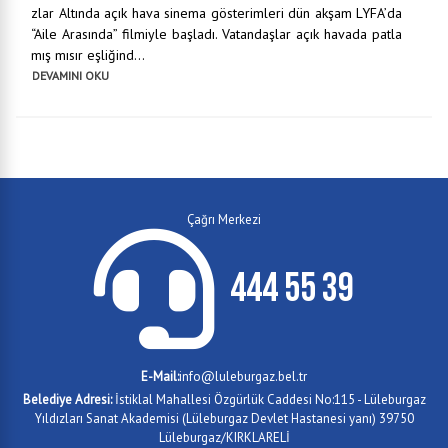
zlar Altında açık hava sinema gösterimleri dün akşam LYFA’da
“Aile Arasında” filmiyle başladı. Vatandaşlar açık havada patla
mış mısır eşliğind...
DEVAMINI OKU
Çağrı Merkezi
444 55 39
E-Mail:
info@luleburgaz.bel.tr
Belediye Adresi:
İstiklal Mahallesi Özgürlük Caddesi No:115 - Lüleburgaz
Yıldızları Sanat Akademisi (Lüleburgaz Devlet Hastanesi yanı) 39750
Lüleburgaz/KIRKLARELİ