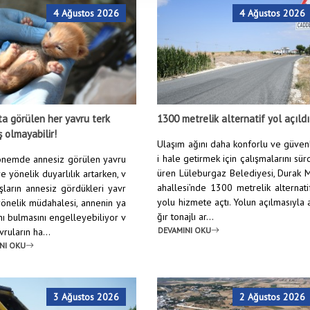
4 Ağustos 2026
4 Ağustos 2026
a görülen her yavru terk
1300 metrelik alternatif yol açıldı
ş olmayabilir!
Ulaşım ağını daha konforlu ve güven
i hale getirmek için çalışmalarını sür
nemde annesiz görülen yavru
üren Lüleburgaz Belediyesi, Durak 
e yönelik duyarlılık artarken, v
ahallesi’nde 1300 metrelik alternati
şların annesiz gördükleri yavr
yolu hizmete açtı. Yolun açılmasıyla 
yönelik müdahalesi, annenin ya
ğır tonajlı ar...
nı bulmasını engelleyebiliyor v
DEVAMINI OKU
ruların ha...
NI OKU
3 Ağustos 2026
2 Ağustos 2026