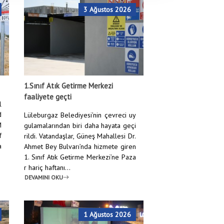
3 Ağustos 2026
Anasayfa
/
Haberler
/
LYFA’DA TRİBÜNLER TIKLIM TIKLIM
1.Sınıf Atık Getirme Merkezi
faaliyete geçti
l
d
Lüleburgaz Belediyesi’nin çevreci uy
M
gulamalarından biri daha hayata geçi
f
rildi. Vatandaşlar, Güneş Mahallesi Dr.
a
Ahmet Bey Bulvarı’nda hizmete giren
1. Sınıf Atık Getirme Merkezi’ne Paza
r hariç haftanı...
DEVAMINI OKU
1 Ağustos 2026