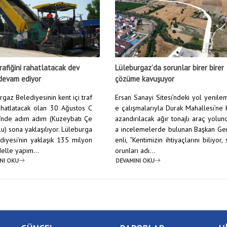
rafiğini rahatlatacak dev
Lüleburgaz’da sorunlar birer birer
devam ediyor
çözüme kavuşuyor
gaz Belediyesinin kent içi traf
Ersan Sanayi Sitesi’ndeki yol yenile
rahatlatacak olan 30 Ağustos C
e çalışmalarıyla Durak Mahallesi’ne 
’nde adım adım (Kuzeybatı Çe
azandırılacak ağır tonajlı araç yolun
u) sona yaklaşılıyor. Lüleburga
a incelemelerde bulunan Başkan Ge
diyesi’nin yaklaşık 135 milyon
enli, “Kentimizin ihtiyaçlarını biliyor, 
elle yapım...
orunları adı...
NI OKU
DEVAMINI OKU