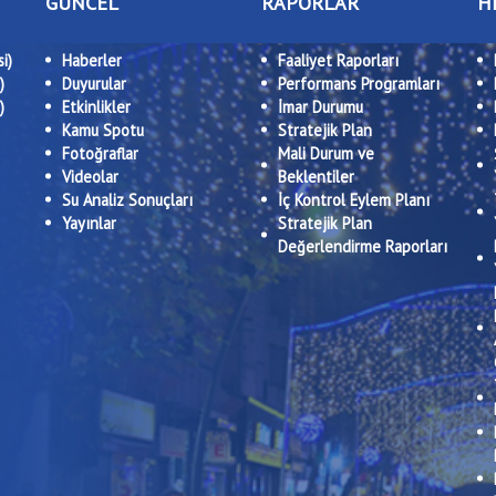
GÜNCEL
RAPORLAR
H
i)
Haberler
Faaliyet Raporları
)
Duyurular
Performans Programları
)
Etkinlikler
İmar Durumu
Kamu Spotu
Stratejik Plan
Fotoğraflar
Mali Durum ve
Videolar
Beklentiler
Su Analiz Sonuçları
İç Kontrol Eylem Planı
Yayınlar
Stratejik Plan
Değerlendirme Raporları