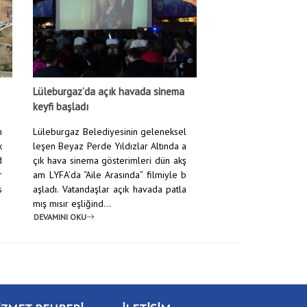
Lüleburgaz’da açık havada sinema
keyfi başladı
m
Lüleburgaz Belediyesinin geleneksel
k
leşen Beyaz Perde Yıldızlar Altında a
d
çık hava sinema gösterimleri dün akş
r
am LYFA’da “Aile Arasında” filmiyle b
s
aşladı. Vatandaşlar açık havada patla
mış mısır eşliğind...
DEVAMINI OKU