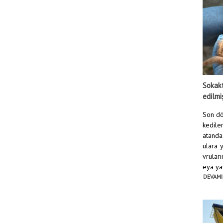
Sokakt
edilmi
Son dö
kediler
atanda
ulara 
vruları
eya yav
DEVAMI