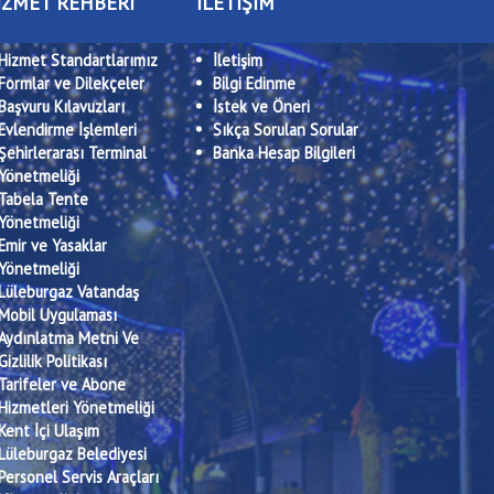
İZMET REHBERİ
İLETİŞİM
Hizmet Standartlarımız
İletişim
Formlar ve Dilekçeler
Bilgi Edinme
Başvuru Kılavuzları
İstek ve Öneri
Evlendirme İşlemleri
Sıkça Sorulan Sorular
Şehirlerarası Terminal
Banka Hesap Bilgileri
Yönetmeliği
Tabela Tente
Yönetmeliği
Emir ve Yasaklar
Yönetmeliği
Lüleburgaz Vatandaş
Mobil Uygulaması
Aydınlatma Metni Ve
Gizlilik Politikası
Tarifeler ve Abone
Hizmetleri Yönetmeliği
Kent İçi Ulaşım
Lüleburgaz Belediyesi
Personel Servis Araçları