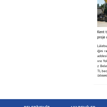
Kent t
proje 
Lülebur
iğini 
addesi
vre Yol
z Bele
TL bed
DEVAMI