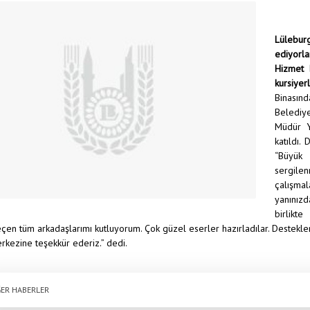
Lülebur
ediyorl
Hizmet 
kursiyer
Binasınd
Belediy
Müdür Y
katıldı.
“Büyük
sergile
çalışmal
yanınızd
birlikt
en tüm arkadaşlarımı kutluyorum. Çok güzel eserler hazırladılar. Destekl
rkezine teşekkür ederiz.” dedi.
ER HABERLER