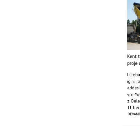
Kent t
proje 
Lülebur
iğini 
addesi
vre Yol
z Bele
TL bed
DEVAMI