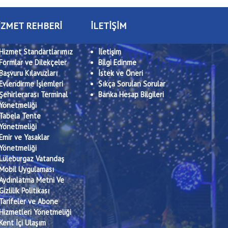
İZMET REHBERİ
İLETİŞİM
Hizmet Standartlarımız
İletişim
Formlar ve Dilekçeler
Bilgi Edinme
Başvuru Kılavuzları
İstek ve Öneri
Evlendirme İşlemleri
Sıkça Sorulan Sorular
Şehirlerarası Terminal
Banka Hesap Bilgileri
Yönetmeliği
Tabela Tente
Yönetmeliği
Emir ve Yasaklar
Yönetmeliği
Lüleburgaz Vatandaş
Mobil Uygulaması
Aydınlatma Metni Ve
Gizlilik Politikası
Tarifeler ve Abone
Hizmetleri Yönetmeliği
Kent İçi Ulaşım