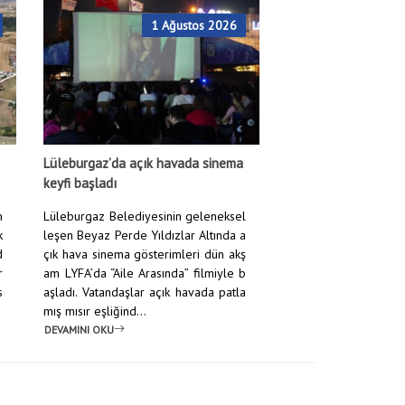
1 Ağustos 2026
Lüleburgaz’da açık havada sinema
keyfi başladı
m
Lüleburgaz Belediyesinin geleneksel
k
leşen Beyaz Perde Yıldızlar Altında a
d
çık hava sinema gösterimleri dün akş
r
am LYFA’da “Aile Arasında” filmiyle b
s
aşladı. Vatandaşlar açık havada patla
mış mısır eşliğind...
DEVAMINI OKU