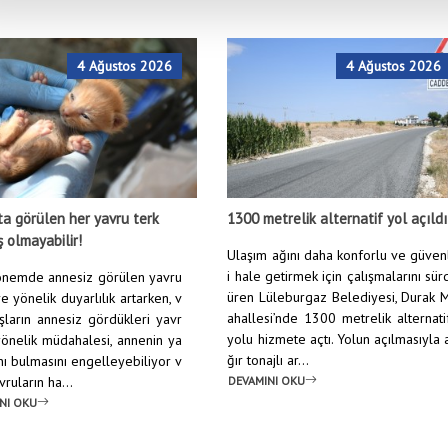
4 Ağustos 2026
4 Ağustos 2026
a görülen her yavru terk
1300 metrelik alternatif yol açıldı
ş olmayabilir!
Ulaşım ağını daha konforlu ve güven
i hale getirmek için çalışmalarını sür
nemde annesiz görülen yavru
üren Lüleburgaz Belediyesi, Durak 
e yönelik duyarlılık artarken, v
ahallesi’nde 1300 metrelik alternati
şların annesiz gördükleri yavr
yolu hizmete açtı. Yolun açılmasıyla 
yönelik müdahalesi, annenin ya
ğır tonajlı ar...
nı bulmasını engelleyebiliyor v
DEVAMINI OKU
ruların ha...
NI OKU