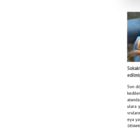
Sokakt
edilmi
Son dö
kediler
atanda
ulara 
vruları
eya yav
DEVAMI