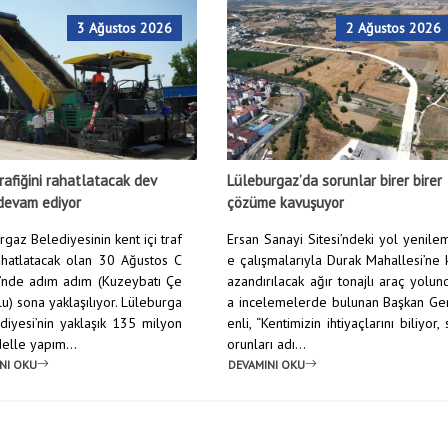
3 Ağustos 2026
2 Ağustos 2026
rafiğini rahatlatacak dev
Lüleburgaz’da sorunlar birer birer
devam ediyor
çözüme kavuşuyor
gaz Belediyesinin kent içi traf
Ersan Sanayi Sitesi’ndeki yol yenile
rahatlatacak olan 30 Ağustos C
e çalışmalarıyla Durak Mahallesi’ne 
’nde adım adım (Kuzeybatı Çe
azandırılacak ağır tonajlı araç yolun
u) sona yaklaşılıyor. Lüleburga
a incelemelerde bulunan Başkan Ge
diyesi’nin yaklaşık 135 milyon
enli, “Kentimizin ihtiyaçlarını biliyor, 
elle yapım...
orunları adı...
NI OKU
DEVAMINI OKU