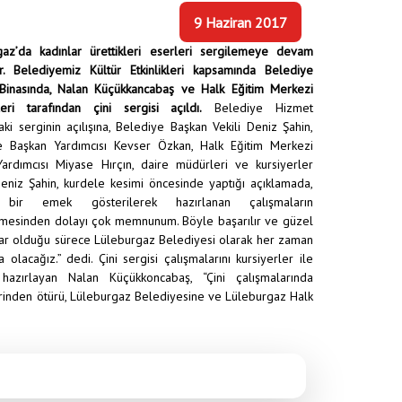
9 Haziran 2017
gaz’da kadınlar ürettikleri eserleri sergilemeye devam
ar. Belediyemiz Kültür Etkinlikleri kapsamında Belediye
Binasında, Nalan Küçükkancabaş ve Halk Eğitim Merkezi
leri tarafından çini sergisi açıldı.
Belediye Hizmet
aki serginin açılışına, Belediye Başkan Vekili Deniz Şahin,
e Başkan Yardımcısı Kevser Özkan, Halk Eğitim Merkezi
ardımcısı Miyase Hırçın, daire müdürleri ve kursiyerler
 Deniz Şahin, kurdele kesimi öncesinde yaptığı açıklamada,
 bir emek gösterilerek hazırlanan çalışmaların
nmesinden dolayı çok memnunum. Böyle başarılır ve güzel
ar olduğu sürece Lüleburgaz Belediyesi olarak her zaman
a olacağız.” dedi. Çini sergisi çalışmalarını kursiyerler ile
e hazırlayan Nalan Küçükkoncabaş, “Çini çalışmalarında
erinden ötürü, Lüleburgaz Belediyesine ve Lüleburgaz Halk