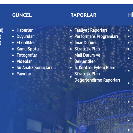
GÜNCEL
RAPORLAR
H
i)
Haberler
Faaliyet Raporları
)
Duyurular
Performans Programları
)
Etkinlikler
İmar Durumu
Kamu Spotu
Stratejik Plan
Fotoğraflar
Mali Durum ve
Videolar
Beklentiler
Su Analiz Sonuçları
İç Kontrol Eylem Planı
Yayınlar
Stratejik Plan
Değerlendirme Raporları