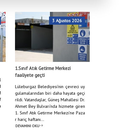
3 Ağustos 2026
Anasayfa
/
Haberler
/
Lüleburgazlı Kadınlardan Çini Sergisi
1.Sınıf Atık Getirme Merkezi
faaliyete geçti
l
d
Lüleburgaz Belediyesi’nin çevreci uy
M
gulamalarından biri daha hayata geçi
f
rildi. Vatandaşlar, Güneş Mahallesi Dr.
a
Ahmet Bey Bulvarı’nda hizmete giren
1. Sınıf Atık Getirme Merkezi’ne Paza
r hariç haftanı...
DEVAMINI OKU