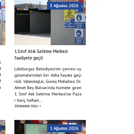
3 Ağustos 2026
Anasayfa
/
Haberler
/
BİRLİK VE SEVGİYLE NİCE BAYRAMLARA
1.Sınıf Atık Getirme Merkezi
faaliyete geçti
l
d
Lüleburgaz Belediyesi’nin çevreci uy
M
gulamalarından biri daha hayata geçi
f
rildi. Vatandaşlar, Güneş Mahallesi Dr.
a
Ahmet Bey Bulvarı’nda hizmete giren
1. Sınıf Atık Getirme Merkezi’ne Paza
r hariç haftanı...
DEVAMINI OKU
1 Ağustos 2026