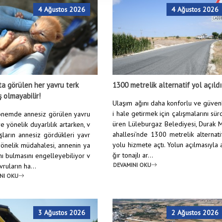
4 Ağustos 2026
4 Ağustos 2026
a görülen her yavru terk
1300 metrelik alternatif yol açıldı
ş olmayabilir!
Ulaşım ağını daha konforlu ve güven
i hale getirmek için çalışmalarını sür
nemde annesiz görülen yavru
üren Lüleburgaz Belediyesi, Durak 
e yönelik duyarlılık artarken, v
ahallesi’nde 1300 metrelik alternati
şların annesiz gördükleri yavr
yolu hizmete açtı. Yolun açılmasıyla 
yönelik müdahalesi, annenin ya
ğır tonajlı ar...
nı bulmasını engelleyebiliyor v
DEVAMINI OKU
ruların ha...
NI OKU
3 Ağustos 2026
2 Ağustos 2026