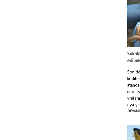
Sokakt
edilmi
Son dö
kediler
atanda
ulara 
vruları
eya yav
DEVAMI