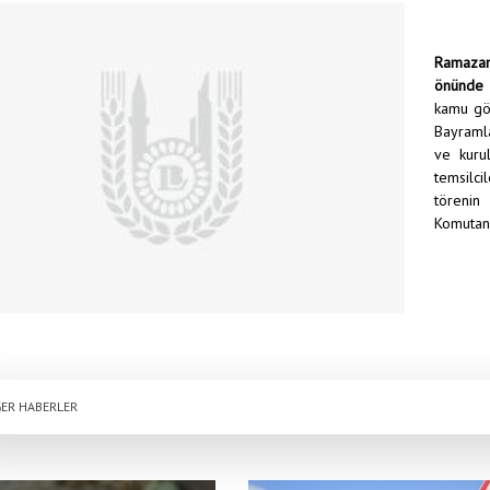
Ramazan
önünde 
kamu gör
Bayramla
ve kurul
temsilc
töreni
Komutanl
ER HABERLER