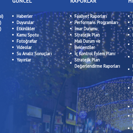
GÜNCEL
RAPORLAR
H
i)
Haberler
Faaliyet Raporları
)
Duyurular
Performans Programları
)
Etkinlikler
İmar Durumu
Kamu Spotu
Stratejik Plan
Fotoğraflar
Mali Durum ve
Videolar
Beklentiler
Su Analiz Sonuçları
İç Kontrol Eylem Planı
Yayınlar
Stratejik Plan
Değerlendirme Raporları