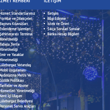
İZMET REHBERİ
İLETİŞİM
Hizmet Standartlarımız
İletişim
Formlar ve Dilekçeler
Bilgi Edinme
Başvuru Kılavuzları
İstek ve Öneri
Evlendirme İşlemleri
Sıkça Sorulan Sorular
Şehirlerarası Terminal
Banka Hesap Bilgileri
Yönetmeliği
Tabela Tente
Yönetmeliği
Emir ve Yasaklar
Yönetmeliği
Lüleburgaz Vatandaş
Mobil Uygulaması
Aydınlatma Metni Ve
Gizlilik Politikası
Tarifeler ve Abone
Hizmetleri Yönetmeliği
Kent İçi Ulaşım
Lüleburgaz Belediyesi
Personel Servis Araçları