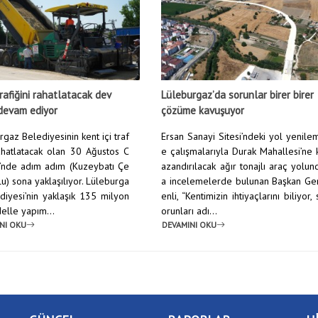
rafiğini rahatlatacak dev
Lüleburgaz’da sorunlar birer birer
devam ediyor
çözüme kavuşuyor
gaz Belediyesinin kent içi traf
Ersan Sanayi Sitesi’ndeki yol yenile
rahatlatacak olan 30 Ağustos C
e çalışmalarıyla Durak Mahallesi’ne 
’nde adım adım (Kuzeybatı Çe
azandırılacak ağır tonajlı araç yolun
u) sona yaklaşılıyor. Lüleburga
a incelemelerde bulunan Başkan Ge
diyesi’nin yaklaşık 135 milyon
enli, “Kentimizin ihtiyaçlarını biliyor, 
elle yapım...
orunları adı...
NI OKU
DEVAMINI OKU