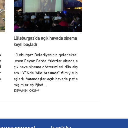
Lüleburgaz’da açık havada sinema
keyfi başladı
m
Lüleburgaz Belediyesinin geleneksel
k
leşen Beyaz Perde Yıldızlar Altında a
d
çık hava sinema gösterimleri dün akş
r
am LYFA’da “Aile Arasında” filmiyle b
s
aşladı. Vatandaşlar açık havada patla
mış mısır eşliğind...
DEVAMINI OKU