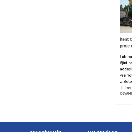
Kent t
proje 
Lülebur
iğini 
addesi
vre Yol
z Bele
TL bed
DEVAMI