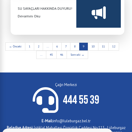
SU SAYAÇLARI HAKKINDA DUYURU!
Devamını Oku
← Önceki
1
2
...
6
7
8
9
10
11
12
...
45
46
Sonraki →
Çağrı Merkezi
444 55 39
E-Mail:
info@luleburgaz.bel.tr
Belediye Adresi:
İstiklal Mahallesi Özgürlük Caddesi No:115 - Lüleburgaz