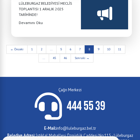
LÜLEBURGAZ BELEDİYESİ MECLİS
TOPLANTISI 1 ARALIK 2025
TARİHİNDE!
Devamını Oku
← Önceki
1
2
...
5
6
7
8
9
10
11
...
45
46
Sonraki →
Çağrı Merkezi
444 55 39
E-Mail:
info@luleburgaz.bel.tr
Belediye Adresi:
İstiklal Mahallesi Özgürlük Caddesi No:115 - Lüleburgaz