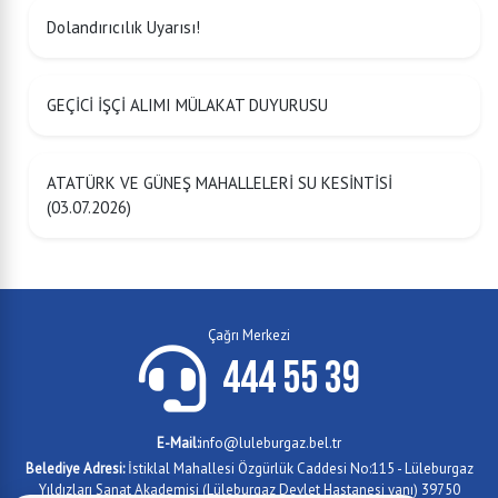
Dolandırıcılık Uyarısı!
GEÇİCİ İŞÇİ ALIMI MÜLAKAT DUYURUSU
ATATÜRK VE GÜNEŞ MAHALLELERİ SU KESİNTİSİ
(03.07.2026)
Çağrı Merkezi
444 55 39
E-Mail:
info@luleburgaz.bel.tr
Belediye Adresi:
İstiklal Mahallesi Özgürlük Caddesi No:115 - Lüleburgaz
Yıldızları Sanat Akademisi (Lüleburgaz Devlet Hastanesi yanı) 39750