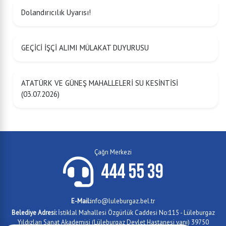
Dolandırıcılık Uyarısı!
GEÇİCİ İŞÇİ ALIMI MÜLAKAT DUYURUSU
ATATÜRK VE GÜNEŞ MAHALLELERİ SU KESİNTİSİ
(03.07.2026)
Çağrı Merkezi
444 55 39
E-Mail:
info@luleburgaz.bel.tr
Belediye Adresi:
İstiklal Mahallesi Özgürlük Caddesi No:115 - Lüleburgaz
Yıldızları Sanat Akademisi (Lüleburgaz Devlet Hastanesi yanı) 39750