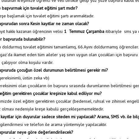
 bulunan kreşimize öğrenci ve veli birlikte gelip yüz yüze başvuru kabul edi
 başvurmak için tuvalet eğitimi şart mıdır?
eşe başlamak için tuvalet eğitimi şartı aranmaktadır.
şvurudan sonra Kesin kayıtlar ne zaman olacak?
ayıt hakkı kazanan öğrencinin velisi
1 Temmuz Çarşamba
itibariyle sms ya d
r başvuruda bulunabilir?
nı doldurmuş tuvalet eğitimini tamamlamış, 66.Ayını doldurmamış öğrenciler.
gaz’da ikamet eden tüm aileler yaş sınırı uygun olan çocukları için başvuru 
 çalışıyor olma koşulu vardır.
şvuruda çocuğun özel durumunun belirtilmesi gerekir mi?
ereksinimli, üstün zeka vb)
reksinimi olan çocukların ön başvuru sırasında durumlarının belirtilmesi gere
eğitim gerektiren çocuklar kreşinize kabul ediliyor mu?
imizde özel eğitim gerektiren çocuklar (bedensel, ruhsal ve zihinsel engelli
z olması nedeniyle kreşe kabulü gerçekleşememektedir.
 kayıtlar için duyurular sadece siteden mi yapılacak? Arama, SMS vb. ile bi
gilendirmesi ve telefon ile arama yöntemiyle yapılacaktır.
şvurular neye göre değerlendirilecek?