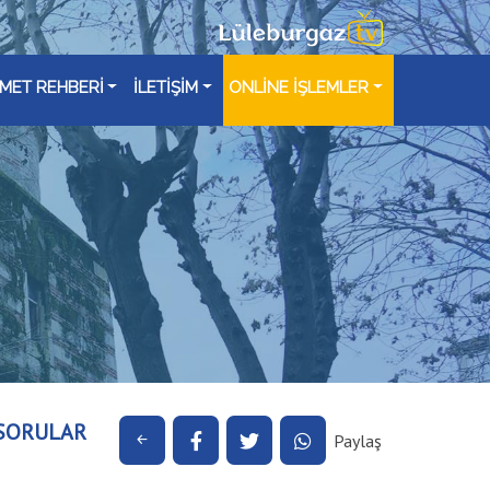
ZMET REHBERİ
İLETİŞİM
ONLİNE İŞLEMLER
 SORULAR
Paylaş