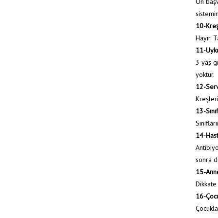
Ön başv
sistemin
10-Kreş
Hayır. 
11-Uyku
3 yaş g
yoktur.
12-Serv
Kreşler
13-Sını
Sınıflar
14-Hast
Antibiyo
sonra d
15-Anne
Dikkate
16-Çocu
Çocukla