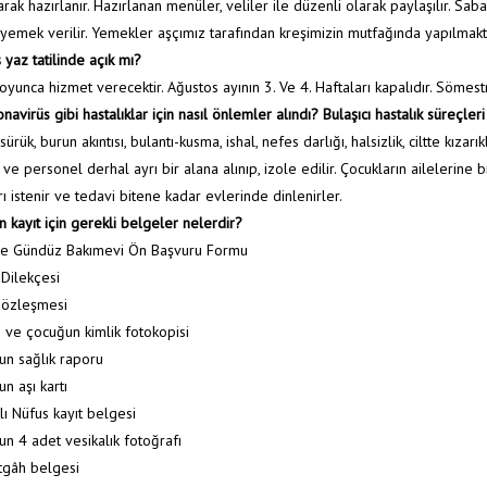
arak hazırlanır. Hazırlanan menüler, veliler ile düzenli olarak paylaşılır. Sa
yemek verilir. Yemekler aşçımız tarafından kreşimizin mutfağında yapılmakt
 yaz tatilinde açık mı?
yunca hizmet verecektir. Ağustos ayının 3. Ve 4. Haftaları kapalıdır. Sömestri t
avirüs gibi hastalıklar için nasıl önlemler alındı? Bulaşıcı hastalık süreçleri
sürük, burun akıntısı, bulantı-kusma, ishal, nefes darlığı, halsizlik, ciltte kızarı
ve personel derhal ayrı bir alana alınıp, izole edilir. Çocukların ailelerine bi
ı istenir ve tedavi bitene kadar evlerinde dinlenirler.
n kayıt için gerekli belgeler nelerdir?
ve Gündüz Bakımevi Ön Başvuru Formu
 Dilekçesi
Sözleşmesi
n ve çocuğun kimlik fotokopisi
un sağlık raporu
n aşı kartı
lı Nüfus kayıt belgesi
un 4 adet vesikalık fotoğrafı
tgâh belgesi