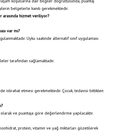
yaşam koşullarına dair bilgiler doğrultusunda, puantaj
Duyurular
/
KREŞ VE GÜNDÜZ BAKIMEVİ HAKKINDA SIKÇA SORULAN SORULAR
gilerin belgelerle kanıtı gerekmektedir.
 arasında hizmet veriliyor?
ması var mı?
gulanmaktadır. Uyku saatinde alternatif sınıf uygulaması
ileler tarafından sağlamaktadır.
vde istirahat etmesi gerekmektedir. Çocuk, tedavisi bittikten
ı?
 olarak ve puantaja göre değerlendirme yapılacaktır.
bonhidrat, protein, vitamin ve yağ miktarları gözetilerek