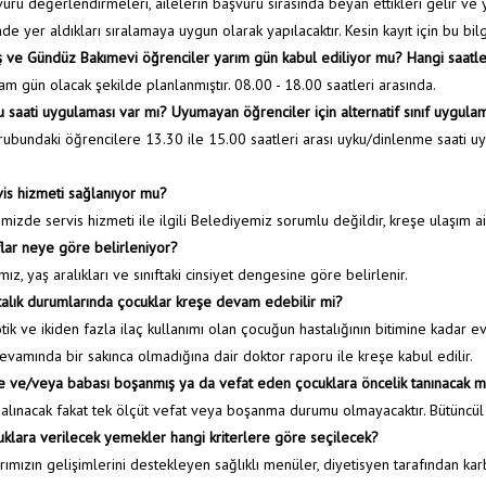
uru değerlendirmeleri, ailelerin başvuru sırasında beyan ettikleri gelir ve 
Anasayfa
/
de yer aldıkları sıralamaya uygun olarak yapılacaktır. Kesin kayıt için bu bil
 ve Gündüz Bakımevi öğrenciler yarım gün kabul ediliyor mu? Hangi saatler
Tam gün olacak şekilde planlanmıştır. 08.00 - 18.00 saatleri arasında.
 saati uygulaması var mı? Uyumayan öğrenciler için alternatif sınıf uygula
rubundaki öğrencilere 13.30 ile 15.00 saatleri arası uyku/dinlenme saati uy
is hizmeti sağlanıyor mu?
imizde servis hizmeti ile ilgili Belediyemiz sorumlu değildir, kreşe ulaşım a
flar neye göre belirleniyor?
ımız, yaş aralıkları ve sınıftaki cinsiyet dengesine göre belirlenir.
alık durumlarında çocuklar kreşe devam edebilir mi?
tik ve ikiden fazla ilaç kullanımı olan çocuğun hastalığının bitimine kadar e
evamında bir sakınca olmadığına dair doktor raporu ile kreşe kabul edilir.
 ve/veya babası boşanmış ya da vefat eden çocuklara öncelik tanınacak m
 alınacak fakat tek ölçüt vefat veya boşanma durumu olmayacaktır. Bütüncül
klara verilecek yemekler hangi kriterlere göre seçilecek?
rımızın gelişimlerini destekleyen sağlıklı menüler, diyetisyen tarafından kar