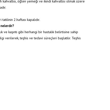
bah kahvaltısı, öğlen yemeği ve ikindi kahvaltısı olmak üzere
adır.
atilinin 2.haftası kapalıdır.
 nelerdir?
klık ve kaşıntı gibi herhangi bir hastalık belirtisine sahip
lgi verilerek, teşhis ve tedavi süreçleri başlatılır. Teşhis