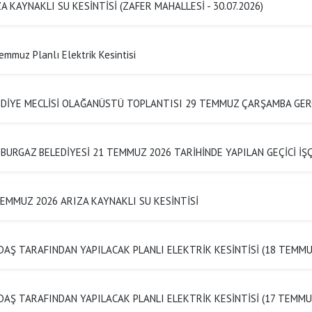
A KAYNAKLI SU KESİNTİSİ (ZAFER MAHALLESİ - 30.07.2026)
emmuz Planlı Elektrik Kesintisi
EDİYE MECLİSİ OLAĞANÜSTÜ TOPLANTISI 29 TEMMUZ ÇARŞAMBA GER
BURGAZ BELEDİYESİ 21 TEMMUZ 2026 TARİHİNDE YAPILAN GEÇİCİ İ
EMMUZ 2026 ARIZA KAYNAKLI SU KESİNTİSİ
AŞ TARAFINDAN YAPILACAK PLANLI ELEKTRİK KESİNTİSİ (18 TEMMU
AŞ TARAFINDAN YAPILACAK PLANLI ELEKTRİK KESİNTİSİ (17 TEMMU