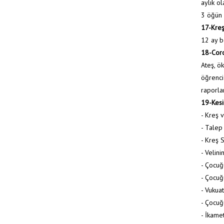
aylık ol
3 öğün 
17-Kreş
12 ay bo
18-Coron
Ateş, ök
öğrenci 
raporlar
19-Kesi
- Kreş 
- Talep
- Kreş 
- Velini
- Çocuğ
- Çocuğu
- Vukuat
- Çocuğ
- İkame