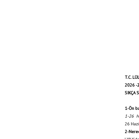
T.C. L
2026 -
SIKÇA 
1-Ön ba
1-26 H
26 Hazi
2-Nered