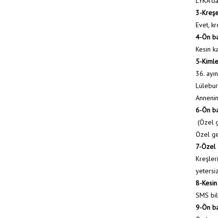
LYKA’da
3-Kreşe
Evet, kr
4-Ön ba
Kesin k
5-Kimle
36. ayı
Lülebur
Annenin
6-Ön ba
(Özel g
Özel ge
7-Özel 
Kreşler
yetersi
8-Kesin
SMS bil
9-Ön ba