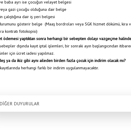
ve baba ayrı ise çocuğun velayet belgesi
 veya gazi çocuğu olduğuna dair belge
n çalıştığına dair iş yeri belgesi
 durumunu gösterir belge (Maaş bordroları veya SGK hizmet dökümü, kira vb 
ira kontratı fotokopisi)
t ödemesi yaptıktan sonra herhangi bir sebepten dolayı vazgeçme halinde
ebepler dışında kayıt iptal işlemleri, bir sonraki ayın başlangıcından itibare
nler için ücret iadesi yapılmaz.
eş ya da ikiz gibi aynı aileden birden fazla çocuk için indirim olacak mı?
kayıtlarında herhangi farklı bir indirim uygulanmayacaktır.
DİĞER DUYURULAR