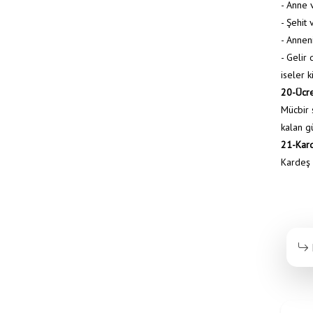
- Anne 
- Şehit
- Anneni
- Gelir
iseler k
20-Ücre
Mücbir s
kalan gü
21-Kard
Kardeş 