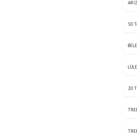
ARIZ
30 T
BEL
LÜLE
20 T
TRED
TRED